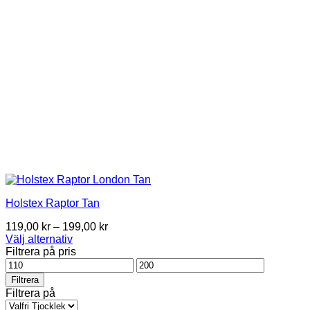
on
the
product
page
Holstex Raptor Tan
Price
119,00
kr
–
199,00
kr
range:
Välj alternativ
This
119,00 kr
Filtrera på pris
product
Pris
through
Pris
has
från
199,00 kr
till
Filtrera
multiple
Filtrera på
variants.