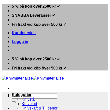
Skip
5 % på köp över 2500 kr
✔
to
content
SNABBA Leveranser
✔
Fri frakt vid köp över 500 kr
✔
Kundservice
Logga in
5 % på köp över 2500 kr
✔
Fri frakt vid köp över 500 kr
✔
Kategorier
Sök
Knivstål
efter:
Knivblad
Knivskaft & Tillbehör