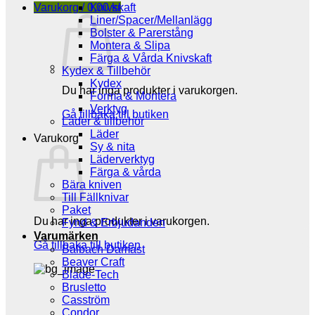
Varukorg /
0,00
Knivskaft
kr
Liner/Spacer/Mellanlägg
Bolster & Parerstång
Montera & Slipa
Färga & Vårda Knivskaft
Kydex & Tillbehör
Kydex
Du har inga produkter i varukorgen.
Forma & Montera
Verktyg
Gå tillbaka till butiken
Läder & tillbehör
Läder
Varukorg
Sy & nita
Läderverktyg
Färga & vårda
Bära kniven
Till Fällknivar
Paket
Du har inga produkter i varukorgen.
Fynd & Erbjudanden
Varumärken
Gå tillbaka till butiken
Balbach Damast
Beaver Craft
Blade-Tech
Brusletto
Casström
Condor