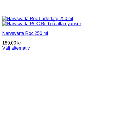
Narvsvärta Roc 250 ml
189,00
kr
Välj alternativ
This
product
has
multiple
variants.
The
options
may
be
chosen
on
the
product
page