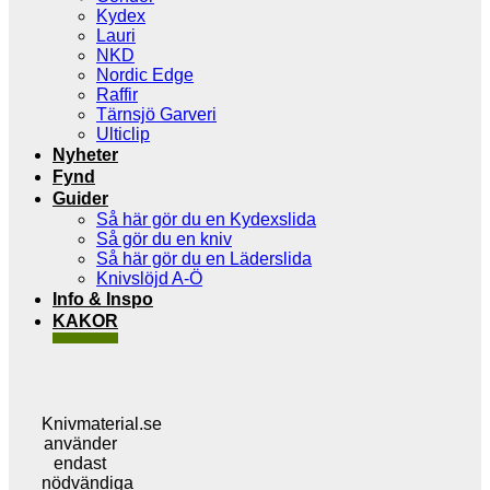
Kydex
Lauri
NKD
Nordic Edge
Raffir
Tärnsjö Garveri
Ulticlip
Nyheter
Fynd
Guider
Så här gör du en Kydexslida
Så gör du en kniv
Så här gör du en Läderslida
Knivslöjd A-Ö
Info & Inspo
KAKOR
Knivmaterial.se
använder
endast
nödvändiga