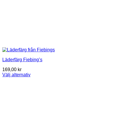
Läderfärg Fiebing’s
169,00
kr
Välj alternativ
This
product
has
multiple
variants.
The
options
may
be
chosen