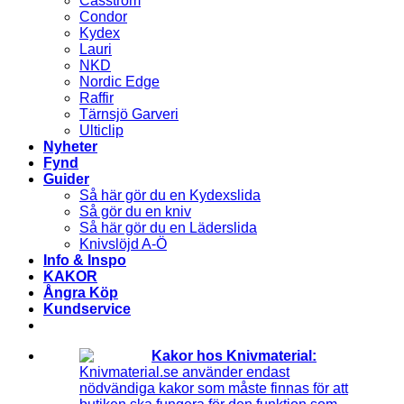
Casström
Condor
Kydex
Lauri
NKD
Nordic Edge
Raffir
Tärnsjö Garveri
Ulticlip
Nyheter
Fynd
Guider
Så här gör du en Kydexslida
Så gör du en kniv
Så här gör du en Läderslida
Knivslöjd A-Ö
Info & Inspo
KAKOR
Ångra Köp
Kundservice
Kakor hos Knivmaterial:
Knivmaterial.se använder endast
nödvändiga kakor som måste finnas för att