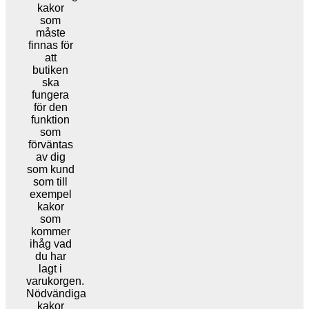
kakor
som
måste
finnas för
att
butiken
ska
fungera
för den
funktion
som
förväntas
av dig
som kund
som till
exempel
kakor
som
kommer
ihåg vad
du har
lagt i
varukorgen.
Nödvändiga
kakor