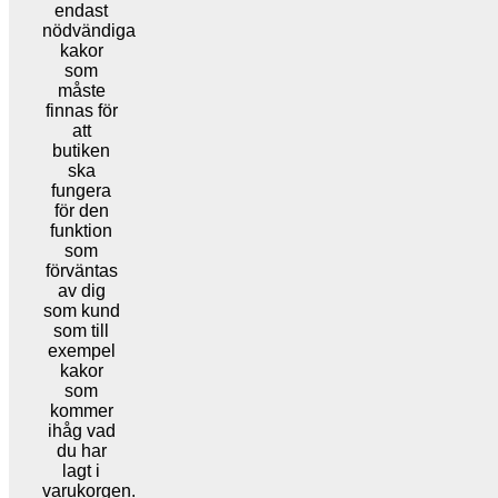
endast
nödvändiga
kakor
som
måste
finnas för
att
butiken
ska
fungera
för den
funktion
som
förväntas
av dig
som kund
som till
exempel
kakor
som
kommer
ihåg vad
du har
lagt i
varukorgen.