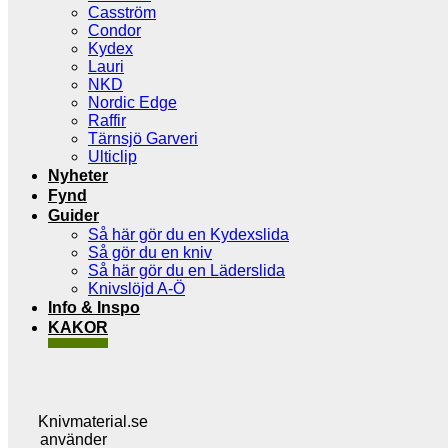
Casström
Condor
Kydex
Lauri
NKD
Nordic Edge
Raffir
Tärnsjö Garveri
Ulticlip
Nyheter
Fynd
Guider
Så här gör du en Kydexslida
Så gör du en kniv
Så här gör du en Läderslida
Knivslöjd A-Ö
Info & Inspo
KAKOR
Knivmaterial.se
använder