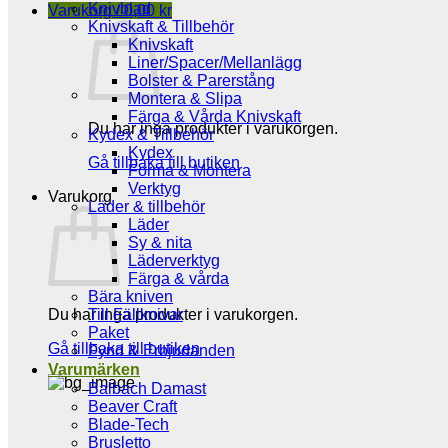
Knivblad
Varukorg /
0,00
kr
Knivskaft & Tillbehör
Knivskaft
Liner/Spacer/Mellanlägg
Bolster & Parerstång
Montera & Slipa
Färga & Vårda Knivskaft
Du har inga produkter i varukorgen.
Kydex & Tillbehör
Kydex
Gå tillbaka till butiken
Forma & Montera
Verktyg
Varukorg
Läder & tillbehör
Läder
Sy & nita
Läderverktyg
Färga & vårda
Bära kniven
Du har inga produkter i varukorgen.
Till Fällknivar
Paket
Gå tillbaka till butiken
Fynd & Erbjudanden
Varumärken
Balbach Damast
Beaver Craft
Blade-Tech
Brusletto