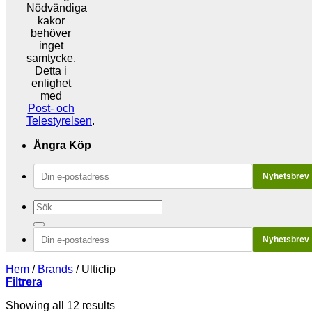
Nödvändiga
kakor
behöver
inget
samtycke.
Detta i
enlighet
med
Post- och
Telestyrelsen
.
Ångra Köp
Nyhetsbrev
Sök
efter:
Nyhetsbrev
Hem
/
Brands
/
Ulticlip
Filtrera
Sorted
Showing all 12 results