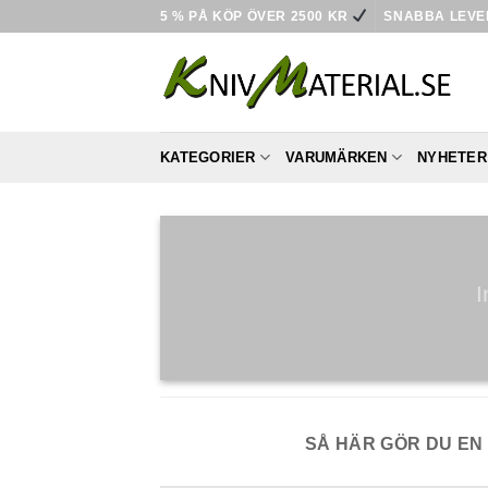
Skip
5 % PÅ KÖP ÖVER 2500 KR
SNABBA LEV
to
content
KATEGORIER
VARUMÄRKEN
NYHETER
I
SÅ HÄR GÖR DU EN