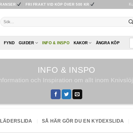
Ku
ERANSER
FRI FRAKT VID KÖP ÖVER 500 KR
Sök
efter:
FYND
GUIDER
INFO & INSPO
KAKOR
ÅNGRA KÖP
INFO & INSPO
nformation och Inspiration om allt inom Knivslö
 LÄDERSLIDA
SÅ HÄR GÖR DU EN KYDEXSLIDA