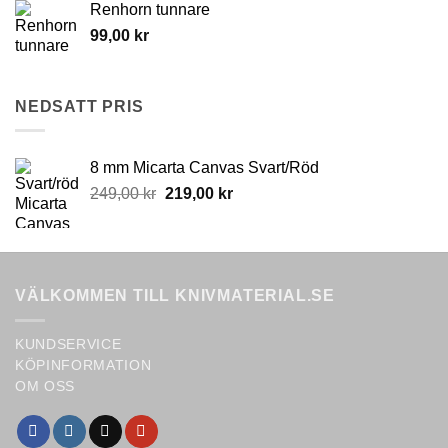
Renhorn tunnare
99,00
kr
NEDSATT PRIS
8 mm Micarta Canvas Svart/Röd
Original
Current
249,00
kr
219,00
kr
price
price
was:
is:
249,00 kr.
219,00 kr.
VÄLKOMMEN TILL KNIVMATERIAL.SE
KUNDSERVICE
KÖPINFORMATION
OM OSS