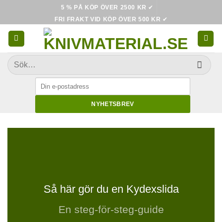
Skip
5 % PÅ KÖP ÖVER 2500 KR
✔
to
FRI FRAKT VID KÖP ÖVER 500 KR
✔
content
Sök
efter:
NYHETSBREV
Så här gör du en Kydexslida
En steg-för-steg-guide