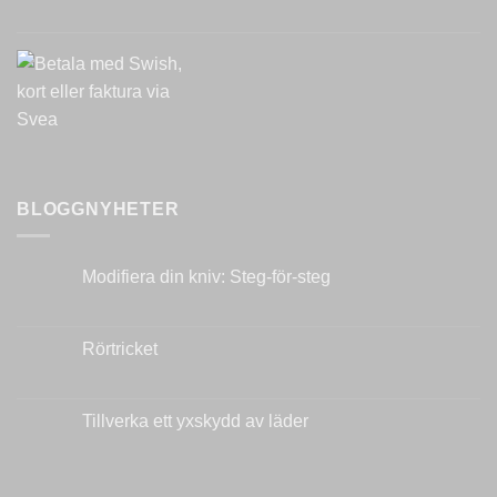
BLOGGNYHETER
Modifiera din kniv: Steg-för-steg
Inga
kommentarer
till
Modifiera
Rörtricket
din
kniv:
Inga
Steg-
kommentarer
för-
till
steg
Rörtricket
Tillverka ett yxskydd av läder
Inga
kommentarer
till
Tillverka