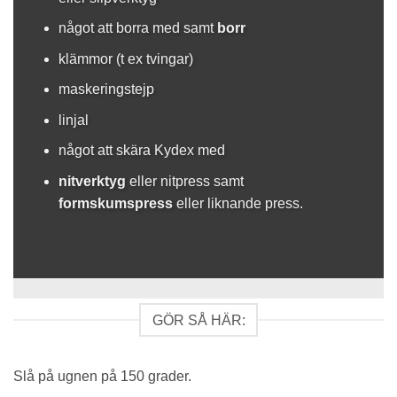
något att borra med samt
borr
klämmor (t ex tvingar)
maskeringstejp
linjal
något att skära Kydex med
nitverktyg
eller nitpress samt
formskumspress
eller liknande press.
GÖR SÅ HÄR:
Slå på ugnen på 150 grader.