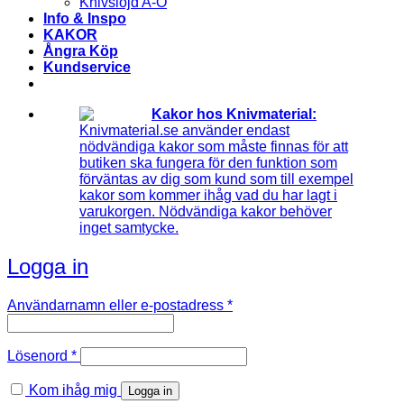
Knivslöjd A-Ö
Info & Inspo
KAKOR
Ångra Köp
Kundservice
Kakor hos Knivmaterial:
Knivmaterial.se använder endast
nödvändiga kakor som måste finnas för att
butiken ska fungera för den funktion som
förväntas av dig som kund som till exempel
kakor som kommer ihåg vad du har lagt i
varukorgen. Nödvändiga kakor behöver
inget samtycke.
Logga in
Obligatoriskt
Användarnamn eller e-postadress
*
Obligatoriskt
Lösenord
*
Kom ihåg mig
Logga in