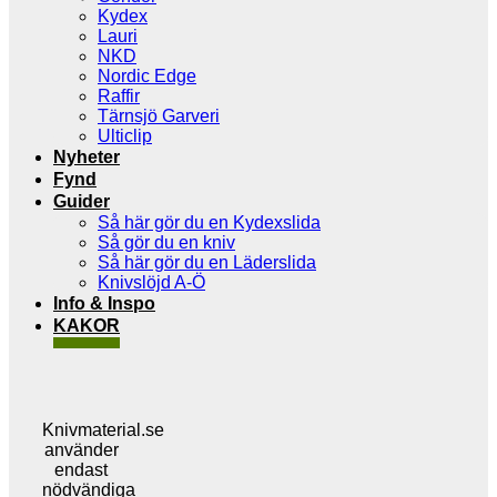
Kydex
Lauri
NKD
Nordic Edge
Raffir
Tärnsjö Garveri
Ulticlip
Nyheter
Fynd
Guider
Så här gör du en Kydexslida
Så gör du en kniv
Så här gör du en Läderslida
Knivslöjd A-Ö
Info & Inspo
KAKOR
Knivmaterial.se
använder
endast
nödvändiga