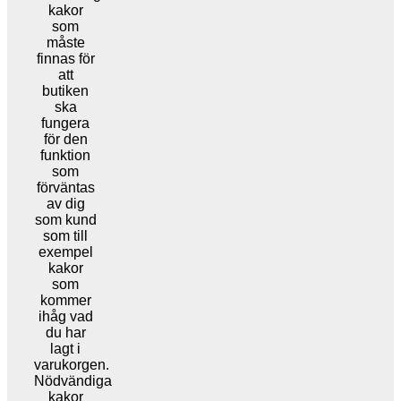
kakor
som
måste
finnas för
att
butiken
ska
fungera
för den
funktion
som
förväntas
av dig
som kund
som till
exempel
kakor
som
kommer
ihåg vad
du har
lagt i
varukorgen.
Nödvändiga
kakor