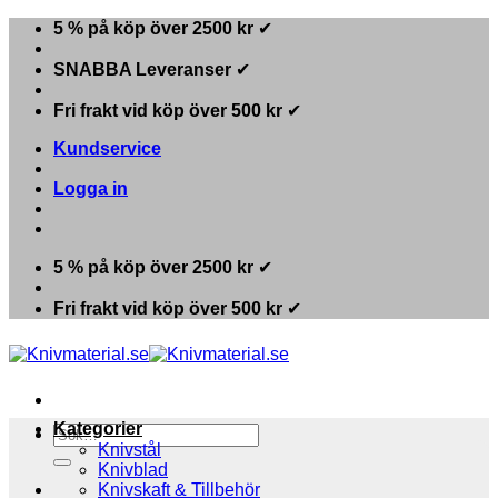
Skip
5 % på köp över 2500 kr
✔
to
content
SNABBA Leveranser
✔
Fri frakt vid köp över 500 kr
✔
Kundservice
Logga in
5 % på köp över 2500 kr
✔
Fri frakt vid köp över 500 kr
✔
Kategorier
Sök
Knivstål
efter:
Knivblad
Knivskaft & Tillbehör