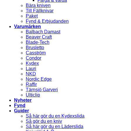
Färga & vårda
Bära kniven
Till Fällknivar
Paket
Fynd & Erbjudanden
Varumärken
Balbach Damast
Beaver Craft
Blade-Tech
Brusletto
Casström
Condor
Kydex
Lauri
NKD
Nordic Edge
Raffir
Tärnsjö Garveri
Ulticlip
Nyheter
Fynd
Guider
Så här gör du en Kydexslida
Så gör du en kniv
Så här gör du en Läderslida