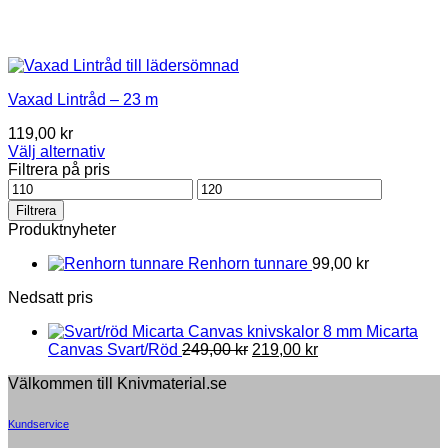
Vaxad Lintråd – 23 m
119,00
kr
Välj alternativ
This
Filtrera på pris
product
Pris
Pris
has
från
till
Filtrera
multiple
Produktnyheter
variants.
The
Renhorn tunnare
99,00
kr
options
may
Nedsatt pris
be
chosen
8 mm Micarta
on
Original
Current
Canvas Svart/Röd
249,00
kr
219,00
kr
the
price
price
Välkommen till Knivmaterial.se
product
was:
is:
page
249,00 kr.
219,00 kr.
Kundservice