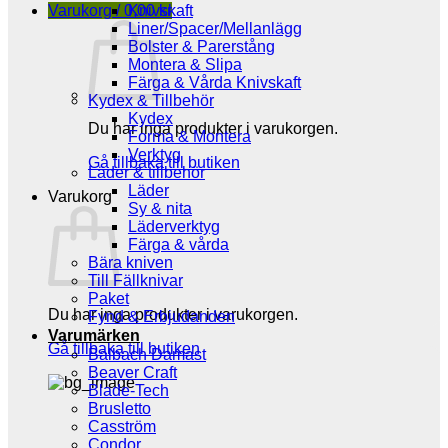
Varukorg /
0,00
Knivskaft
kr
Liner/Spacer/Mellanlägg
Bolster & Parerstång
Montera & Slipa
Färga & Vårda Knivskaft
Kydex & Tillbehör
Kydex
Du har inga produkter i varukorgen.
Forma & Montera
Verktyg
Gå tillbaka till butiken
Läder & tillbehör
Läder
Varukorg
Sy & nita
Läderverktyg
Färga & vårda
Bära kniven
Till Fällknivar
Paket
Du har inga produkter i varukorgen.
Fynd & Erbjudanden
Varumärken
Gå tillbaka till butiken
Balbach Damast
Beaver Craft
Blade-Tech
Brusletto
Casström
Condor