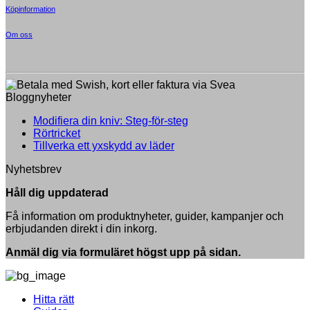
Köpinformation
Om oss
Bloggnyheter
Inga
Modifiera din kniv: Steg-för-steg
Inga
kommentarer
Rörtricket
till
kommentarer
Inga
Tillverka ett yxskydd av läder
till
Modifiera
kommentarer
Nyhetsbrev
Rörtricket
till
din
Tillverka
kniv:
Håll dig uppdaterad
ett
Steg-
yxskydd
för-
Få information om produktnyheter, guider, kampanjer och
av
steg
erbjudanden direkt i din inkorg.
läder
Anmäl dig via formuläret högst upp på sidan.
Hitta rätt