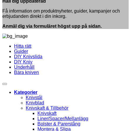
Håll dig uppdaterad
ett
Steg-
yxskydd
för-
Få information om produktnyheter, guider, kampanjer och
av
steg
erbjudanden direkt i din inkorg.
läder
Anmäl dig via formuläret högst upp på sidan.
Hitta rätt
Guider
DIY Knivslida
DIY Kniv
Underhåll
Bära kniven
Kategorier
Knivstål
Knivblad
Knivskaft & Tillbehör
Knivskaft
Liner/Spacer/Mellanlägg
Bolster & Parerstång
Montera & Slipa