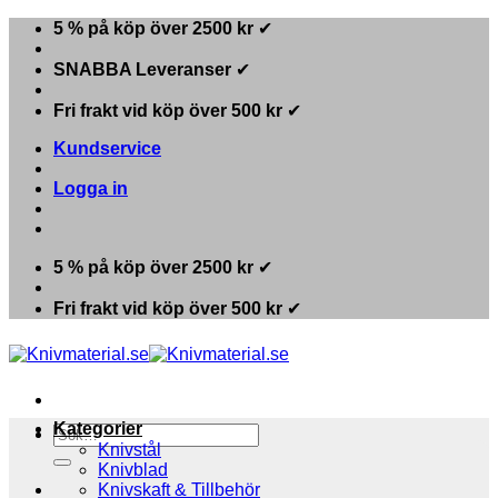
Skip
5 % på köp över 2500 kr
✔
to
content
SNABBA Leveranser
✔
Fri frakt vid köp över 500 kr
✔
Kundservice
Logga in
5 % på köp över 2500 kr
✔
Fri frakt vid köp över 500 kr
✔
Kategorier
Sök
Knivstål
efter:
Knivblad
Knivskaft & Tillbehör