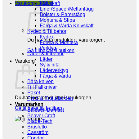
Varukorg /
0,00
Knivskaft
kr
Liner/Spacer/Mellanlägg
Bolster & Parerstång
Montera & Slipa
Färga & Vårda Knivskaft
Kydex & Tillbehör
Kydex
Du har inga produkter i varukorgen.
Forma & Montera
Verktyg
Gå tillbaka till butiken
Läder & tillbehör
Läder
Varukorg
Sy & nita
Läderverktyg
Färga & vårda
Bära kniven
Till Fällknivar
Paket
Du har inga produkter i varukorgen.
Fynd & Erbjudanden
Varumärken
Gå tillbaka till butiken
Balbach Damast
Beaver Craft
Blade-Tech
Brusletto
Casström
Condor