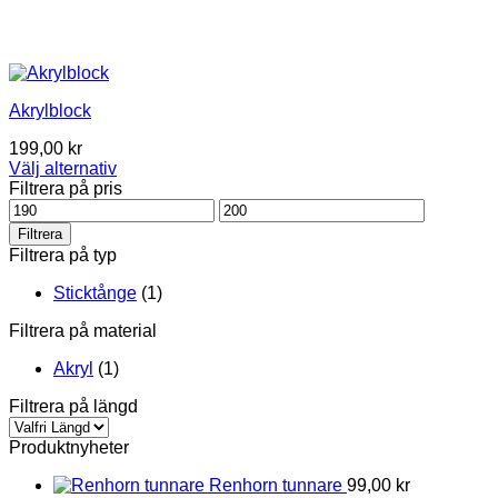
Akrylblock
199,00
kr
Välj alternativ
This
Filtrera på pris
product
Pris
Pris
has
från
till
Filtrera
multiple
Filtrera på typ
variants.
The
Sticktånge
(1)
options
may
Filtrera på material
be
chosen
Akryl
(1)
on
Filtrera på längd
the
product
page
Produktnyheter
Renhorn tunnare
99,00
kr