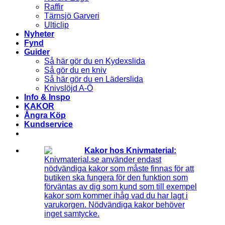
Raffir
Tärnsjö Garveri
Ulticlip
Nyheter
Fynd
Guider
Så här gör du en Kydexslida
Så gör du en kniv
Så här gör du en Läderslida
Knivslöjd A-Ö
Info & Inspo
KAKOR
Ångra Köp
Kundservice
Kakor hos Knivmaterial:
Knivmaterial.se använder endast
nödvändiga kakor som måste finnas för att
butiken ska fungera för den funktion som
förväntas av dig som kund som till exempel
kakor som kommer ihåg vad du har lagt i
varukorgen. Nödvändiga kakor behöver
inget samtycke.