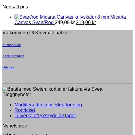
Nedsatt pris
8 mm Micarta
Original
Current
Canvas Svart/Röd
249,00
kr
219,00
kr
price
price
Välkommen till Knivmaterial.se
was:
is:
249,00 kr.
219,00 kr.
Kundservice
Köpinformation
Om oss
Bloggnyheter
Inga
Modifiera din kniv: Steg-för-steg
Inga
kommentarer
Rörtricket
till
kommentarer
Inga
Tillverka ett yxskydd av läder
till
Modifiera
kommentarer
Nyhetsbrev
Rörtricket
till
din
Tillverka
kniv: