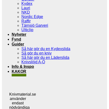
Kydex
Lauri
NKD
Nordic Edge
Raffir
Tärnsjö Garveri
Ulticlip
Nyheter
Fynd
Guider
Så här gör du en Kydexslida
Så gör du en kniv
Så här gör du en Läderslida
Knivslöjd A-Ö
Info & Inspo
KAKOR
Knivmaterial.se
använder
endast
nödvändiga