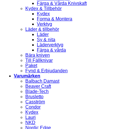
Färga & Vårda Knivskaft
Kydex & Tillbehör
Kydex
Forma & Montera
Verktyg
Läder & tillbehör
Läder
Sy & nita
Läderverktyg
Färga & vårda
Bära kniven
Till Fällknivar
Paket
Fynd & Erbjudanden
Varumärken
Balbach Damast
Beaver Craft
Blade-Tech
Brusletto
Casström
Condor
Kydex
Lauri
NKD
Nordic Edge