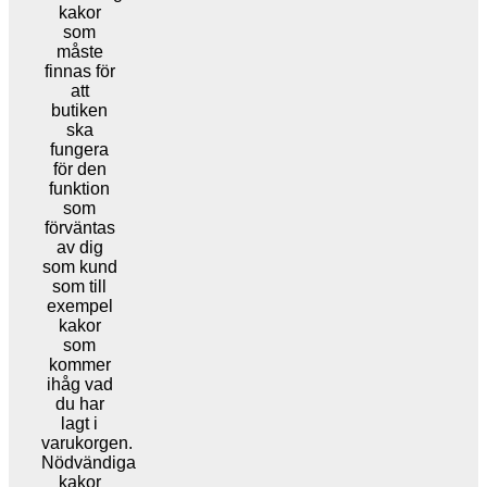
kakor
som
måste
finnas för
att
butiken
ska
fungera
för den
funktion
som
förväntas
av dig
som kund
som till
exempel
kakor
som
kommer
ihåg vad
du har
lagt i
varukorgen.
Nödvändiga
kakor