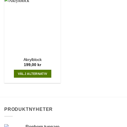
Akrylblock
199,00
kr
VÄLJ ALTERNATIV
This
product
has
multiple
variants.
PRODUKTNYHETER
The
options
may
Renhorn tunnare