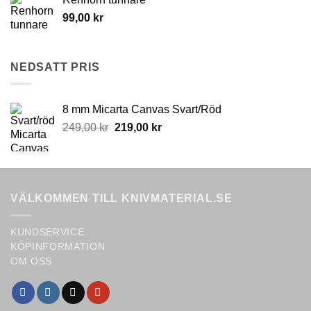
be
chosen
99,00
kr
on
the
product
NEDSATT PRIS
page
8 mm Micarta Canvas Svart/Röd
Original
Current
249,00
kr
219,00
kr
price
price
was:
is:
249,00 kr.
219,00 kr.
VÄLKOMMEN TILL KNIVMATERIAL.SE
KUNDSERVICE
KÖPINFORMATION
OM OSS