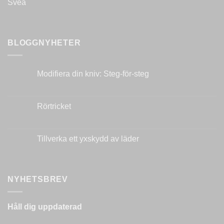
BLOGGNYHETER
Modifiera din kniv: Steg-för-steg
Inga
kommentarer
till
Modifiera
Rörtricket
din
kniv:
Inga
Steg-
kommentarer
för-
till
steg
Rörtricket
Tillverka ett yxskydd av läder
Inga
kommentarer
till
Tillverka
ett
NYHETSBREV
yxskydd
av
läder
Håll dig uppdaterad