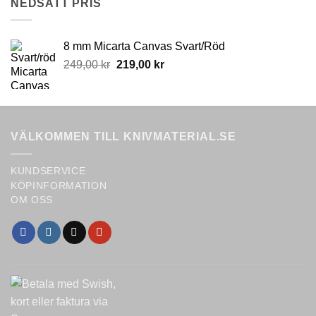
NEDSATT PRIS
page
8 mm Micarta Canvas Svart/Röd
Original
Current
249,00
kr
219,00
kr
price
price
was:
is:
249,00 kr.
219,00 kr.
VÄLKOMMEN TILL KNIVMATERIAL.SE
KUNDSERVICE
KÖPINFORMATION
OM OSS