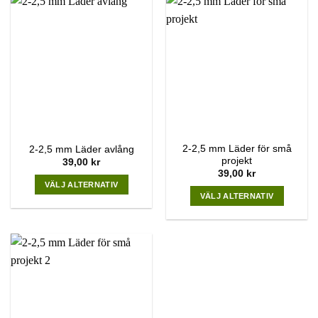
2-2,5 mm Läder för små
2-2,5 mm Läder avlång
projekt
39,00
kr
39,00
kr
VÄLJ ALTERNATIV
VÄLJ ALTERNATIV
This
This
product
product
has
has
multiple
multiple
variants.
variants.
The
The
options
options
may
may