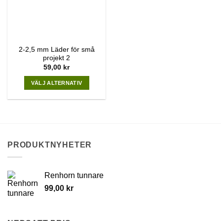
be
be
chosen
chosen
on
on
the
the
product
2-2,5 mm Läder för små
product
page
projekt 2
page
59,00
kr
VÄLJ ALTERNATIV
This
product
has
multiple
variants.
PRODUKTNYHETER
The
options
may
Renhorn tunnare
be
chosen
99,00
kr
on
the
product