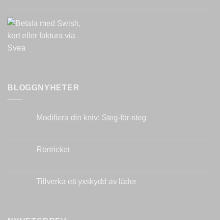
BLOGGNYHETER
Modifiera din kniv: Steg-för-steg
Inga
kommentarer
till
Modifiera
Rörtricket
din
kniv:
Inga
Steg-
kommentarer
för-
till
steg
Rörtricket
Tillverka ett yxskydd av läder
Inga
kommentarer
till
Tillverka
ett