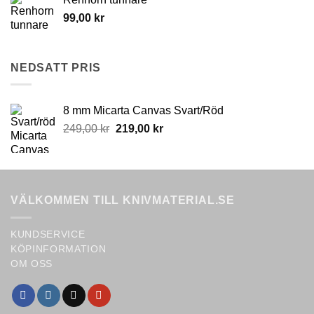
be
chosen
99,00
kr
on
the
product
NEDSATT PRIS
page
8 mm Micarta Canvas Svart/Röd
Original
Current
249,00
kr
219,00
kr
price
price
was:
is:
249,00 kr.
219,00 kr.
VÄLKOMMEN TILL KNIVMATERIAL.SE
KUNDSERVICE
KÖPINFORMATION
OM OSS