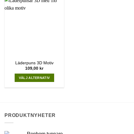
Läderpuns 3D Motiv
109,00
kr
VÄLJ ALTERNATIV
This
product
has
multiple
variants.
PRODUKTNYHETER
The
options
may
Renhorn tunnare