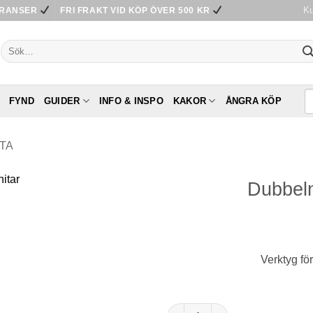
Ku
ERANSER
FRI FRAKT VID KÖP ÖVER 500 KR
Sök
efter:
FYND
GUIDER
INFO & INSPO
KAKOR
ÅNGRA KÖP
ITA
Dubbeln
Verktyg fö
Dubbelnitverktyg Large mäng