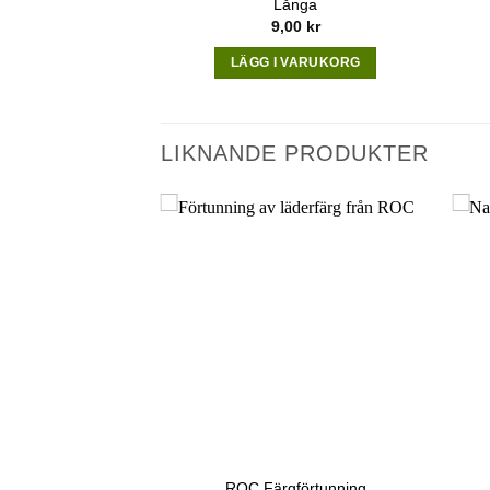
Långa
9,00
kr
LÄGG I VARUKORG
LIKNANDE PRODUKTER
Mönster Bas
ROC Färgförtunning