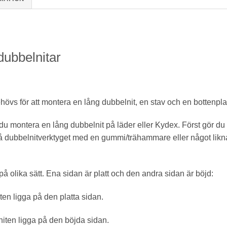
dubbelnitar
hövs för att montera en lång dubbelnit, en stav och en bottenpla
u montera en lång dubbelnit på läder eller Kydex. Först gör du e
å dubbelnitverktyget med en gummi/trähammare eller något li
å olika sätt. Ena sidan är platt och den andra sidan är böjd:
en ligga på den platta sidan.
iten ligga på den böjda sidan.