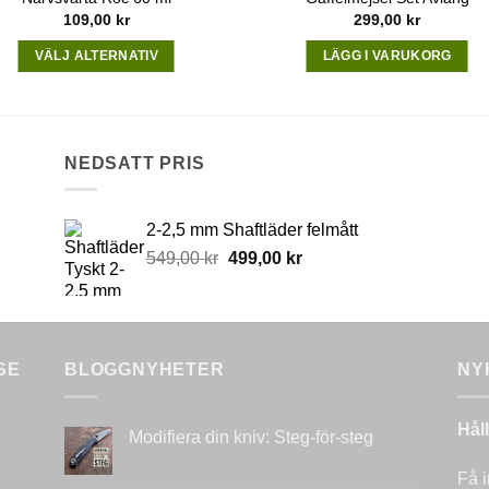
109,00
kr
299,00
kr
VÄLJ ALTERNATIV
LÄGG I VARUKORG
This
product
has
multiple
NEDSATT PRIS
variants.
The
2-2,5 mm Shaftläder felmått
options
Original
Current
549,00
kr
499,00
kr
may
price
price
be
was:
is:
chosen
549,00 kr.
499,00 kr.
on
the
SE
BLOGGNYHETER
NY
product
page
Hål
Modifiera din kniv: Steg-för-steg
Inga
kommentarer
Få i
till