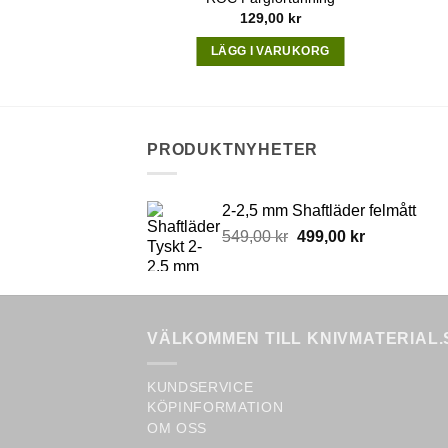
,00
kr
129,00
kr
VARUKORG
LÄGG I VARUKORG
PRODUKTNYHETER
2-2,5 mm Shaftläder felmått
Original
Current
549,00
kr
499,00
kr
price
price
was:
is:
549,00 kr.
499,00 kr.
VÄLKOMMEN TILL KNIVMATERIAL.
KUNDSERVICE
KÖPINFORMATION
OM OSS