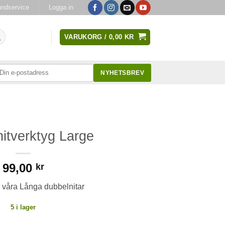
ndservice
Logga in
VARUKORG /
0,00
KR
NYHETSBREV
itverktyg Large
99,00
kr
r våra Långa dubbelnitar
5 i lager
d