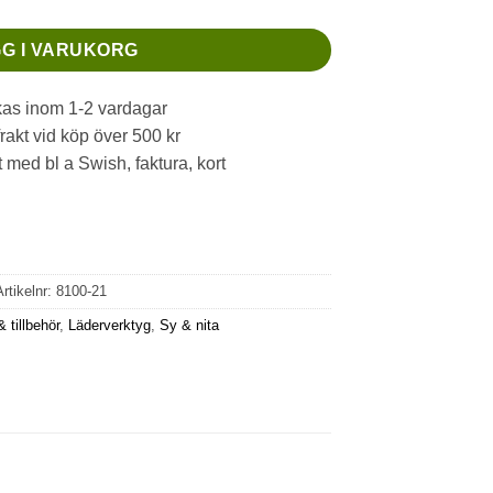
G I VARUKORG
as inom 1-2 vardagar
frakt vid köp över 500 kr
 med bl a Swish, faktura, kort
Artikelnr:
8100-21
 tillbehör
,
Läderverktyg
,
Sy & nita