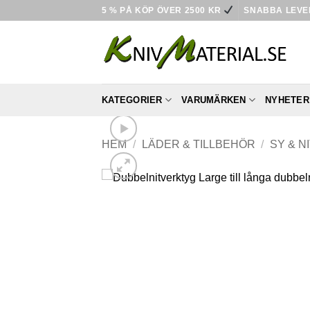
Skip
5 % PÅ KÖP ÖVER 2500 KR
SNABBA LEV
to
content
KATEGORIER
VARUMÄRKEN
NYHETER
HEM
/
LÄDER & TILLBEHÖR
/
SY & N