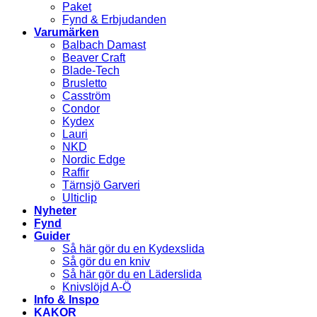
Paket
Fynd & Erbjudanden
Varumärken
Balbach Damast
Beaver Craft
Blade-Tech
Brusletto
Casström
Condor
Kydex
Lauri
NKD
Nordic Edge
Raffir
Tärnsjö Garveri
Ulticlip
Nyheter
Fynd
Guider
Så här gör du en Kydexslida
Så gör du en kniv
Så här gör du en Läderslida
Knivslöjd A-Ö
Info & Inspo
KAKOR