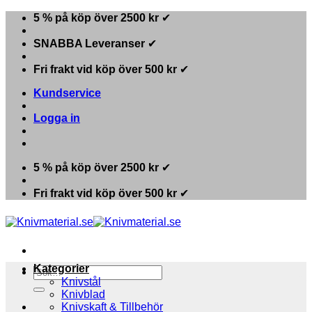
Skip
5 % på köp över 2500 kr
✔
to
content
SNABBA Leveranser
✔
Fri frakt vid köp över 500 kr
✔
Kundservice
Logga in
5 % på köp över 2500 kr
✔
Fri frakt vid köp över 500 kr
✔
Kategorier
Sök
Knivstål
efter:
Knivblad
Knivskaft & Tillbehör