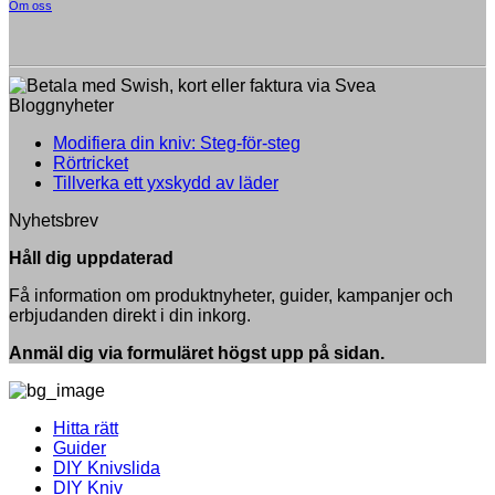
Om oss
Bloggnyheter
Inga
Modifiera din kniv: Steg-för-steg
Inga
kommentarer
Rörtricket
till
kommentarer
Inga
Tillverka ett yxskydd av läder
till
Modifiera
kommentarer
Nyhetsbrev
Rörtricket
till
din
Tillverka
kniv:
Håll dig uppdaterad
ett
Steg-
yxskydd
för-
Få information om produktnyheter, guider, kampanjer och
av
steg
erbjudanden direkt i din inkorg.
läder
Anmäl dig via formuläret högst upp på sidan.
Hitta rätt
Guider
DIY Knivslida
DIY Kniv