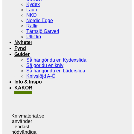
Kydex
Lauri
NKD
Nordic Edge
Raffir
Tärnsjö Garveri
Ulticlip
Nyheter
Fynd
Guider
Så här gör du en Kydexslida
Så gör du en kniv
Så här gör du en Läderslida
Knivslöjd A-Ö
Info & Inspo
KAKOR
Knivmaterial.se
använder
endast
nödvändiga