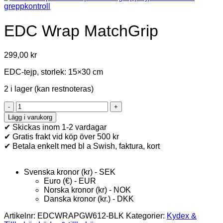
EDC Wrap MatchGrip
299,00
kr
EDC-tejp, storlek: 15×30 cm
2 i lager (kan restnoteras)
EDC
Wrap
Lägg i varukorg
MatchGrip
✔ Skickas inom 1-2 vardagar
mängd
✔ Gratis frakt vid köp över 500 kr
✔ Betala enkelt med bl a Swish, faktura, kort
Svenska kronor (kr) - SEK
Euro (€) - EUR
Norska kronor (kr) - NOK
Danska kronor (kr.) - DKK
Artikelnr:
EDCWRAPGW612-BLK
Kategorier:
Kydex &