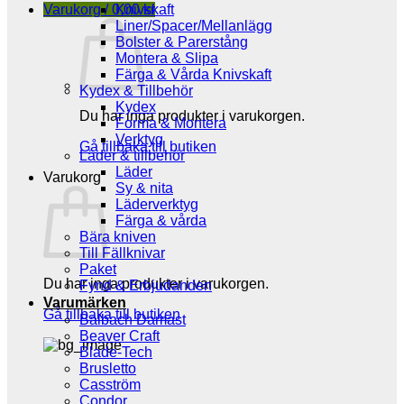
Varukorg /
0,00
Knivskaft
kr
Liner/Spacer/Mellanlägg
Bolster & Parerstång
Montera & Slipa
Färga & Vårda Knivskaft
Kydex & Tillbehör
Kydex
Du har inga produkter i varukorgen.
Forma & Montera
Verktyg
Gå tillbaka till butiken
Läder & tillbehör
Läder
Varukorg
Sy & nita
Läderverktyg
Färga & vårda
Bära kniven
Till Fällknivar
Paket
Du har inga produkter i varukorgen.
Fynd & Erbjudanden
Varumärken
Gå tillbaka till butiken
Balbach Damast
Beaver Craft
Blade-Tech
Brusletto
Casström
Condor