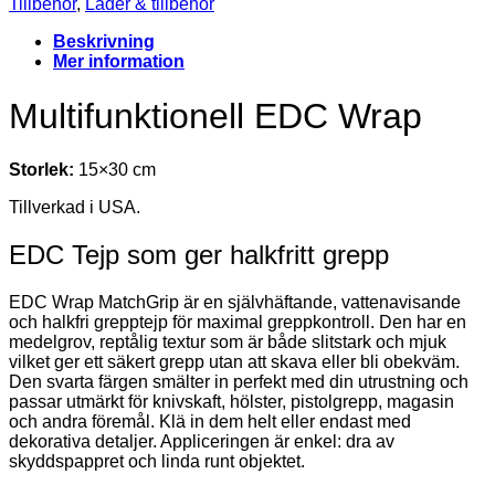
Tillbehör
,
Läder & tillbehör
Beskrivning
Mer information
Multifunktionell EDC Wrap
Storlek:
15×30 cm
Tillverkad i USA.
EDC Tejp som ger halkfritt grepp
EDC Wrap MatchGrip är en självhäftande, vattenavisande
och halkfri grepptejp för maximal greppkontroll. Den har en
medelgrov, reptålig textur som är både slitstark och mjuk
vilket ger ett säkert grepp utan att skava eller bli obekväm.
Den svarta färgen smälter in perfekt med din utrustning och
passar utmärkt för knivskaft, hölster, pistolgrepp, magasin
och andra föremål. Klä in dem helt eller endast med
dekorativa detaljer. Appliceringen är enkel: dra av
skyddspappret och linda runt objektet.