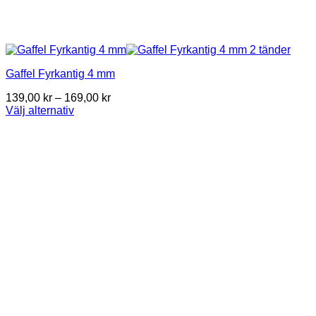
Gaffel Fyrkantig 4 mm
Price
139,00
kr
–
169,00
kr
range:
Välj alternativ
This
139,00 kr
product
through
has
169,00 kr
multiple
variants.
The
options
may
be
chosen
on
the
product
page