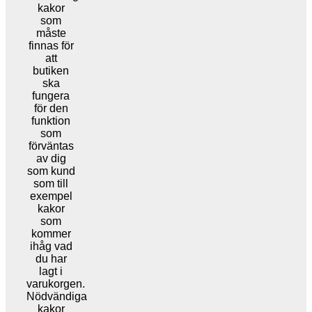
kakor
som
måste
finnas för
att
butiken
ska
fungera
för den
funktion
som
förväntas
av dig
som kund
som till
exempel
kakor
som
kommer
ihåg vad
du har
lagt i
varukorgen.
Nödvändiga
kakor