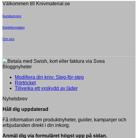
Välkommen till Knivmaterial.se
was:
is:
549,00 kr.
499,00 kr.
Kundservice
Köpinformation
Om oss
Bloggnyheter
Inga
Modifiera din kniv: Steg-för-steg
Inga
kommentarer
Rörtricket
till
kommentarer
Inga
Tillverka ett yxskydd av läder
till
Modifiera
kommentarer
Nyhetsbrev
Rörtricket
till
din
Tillverka
kniv:
Håll dig uppdaterad
ett
Steg-
yxskydd
för-
Få information om produktnyheter, guider, kampanjer och
av
steg
erbjudanden direkt i din inkorg.
läder
Anmäl dig via formuläret högst upp på sidan.