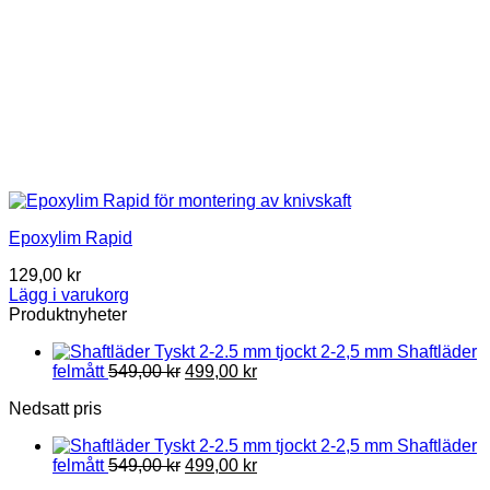
Epoxylim Rapid
129,00
kr
Lägg i varukorg
Produktnyheter
2-2,5 mm Shaftläder
Original
Current
felmått
549,00
kr
499,00
kr
price
price
Nedsatt pris
was:
is:
549,00 kr.
499,00 kr.
2-2,5 mm Shaftläder
Original
Current
felmått
549,00
kr
499,00
kr
price
price