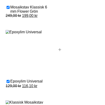
Mosaikstav Klassisk 6
mm Flower Grön
Original
Current
249,00
kr
199,00
kr
price
price
was:
is:
249,00 kr.
199,00 kr.
+
Epoxylim Universal
Original
Current
129,00
kr
116,10
kr
price
price
was:
is:
129,00 kr.
116,10 kr.