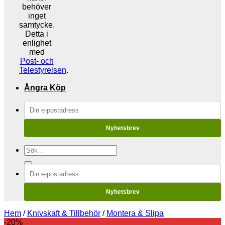
behöver
inget
samtycke.
Detta i
enlighet
med
Post- och
Telestyrelsen
.
Ångra Köp
Nyhetsbrev
Sök
efter:
Nyhetsbrev
Hem
/
Knivskaft & Tillbehör
/
Montera & Slipa
-20%