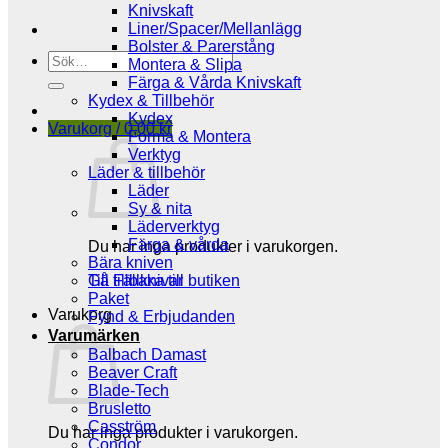
Knivskaft
Liner/Spacer/Mellanlägg
Bolster & Parerstång
Sök
Montera & Slipa
efter:
Färga & Vårda Knivskaft
Kydex & Tillbehör
Kydex
Varukorg /
0,00
kr
Forma & Montera
Verktyg
Läder & tillbehör
Läder
Sy & nita
Läderverktyg
Färga & vårda
Du har inga produkter i varukorgen.
Bära kniven
Gå tillbaka till butiken
Till Fällknivar
Paket
Varukorg
Fynd & Erbjudanden
Varumärken
Balbach Damast
Beaver Craft
Blade-Tech
Brusletto
Casström
Du har inga produkter i varukorgen.
Condor