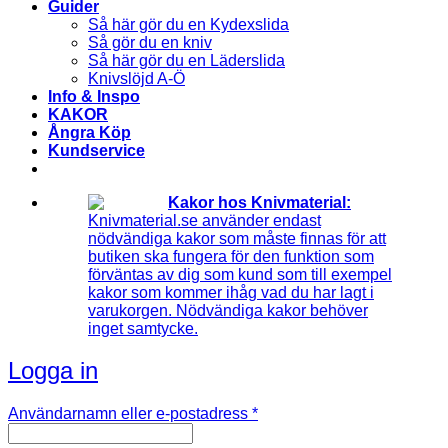
Guider
Så här gör du en Kydexslida
Så gör du en kniv
Så här gör du en Läderslida
Knivslöjd A-Ö
Info & Inspo
KAKOR
Ångra Köp
Kundservice
Kakor hos Knivmaterial:
Knivmaterial.se använder endast
nödvändiga kakor som måste finnas för att
butiken ska fungera för den funktion som
förväntas av dig som kund som till exempel
kakor som kommer ihåg vad du har lagt i
varukorgen. Nödvändiga kakor behöver
inget samtycke.
Logga in
Obligatoriskt
Användarnamn eller e-postadress
*