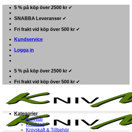
Skip
5 % på köp över 2500 kr
✔
to
content
SNABBA Leveranser
✔
Fri frakt vid köp över 500 kr
✔
Kundservice
Logga in
5 % på köp över 2500 kr
✔
Fri frakt vid köp över 500 kr
✔
Kategorier
Knivstål
Knivblad
Knivskaft & Tillbehör