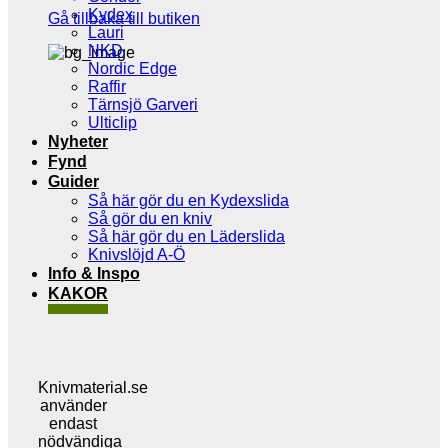
Kydex
Gå tillbaka till butiken
Lauri
NKD
Nordic Edge
Raffir
Tärnsjö Garveri
Ulticlip
Nyheter
Fynd
Guider
Så här gör du en Kydexslida
Så gör du en kniv
Så här gör du en Läderslida
Knivslöjd A-Ö
Info & Inspo
KAKOR
Knivmaterial.se
använder
endast
nödvändiga