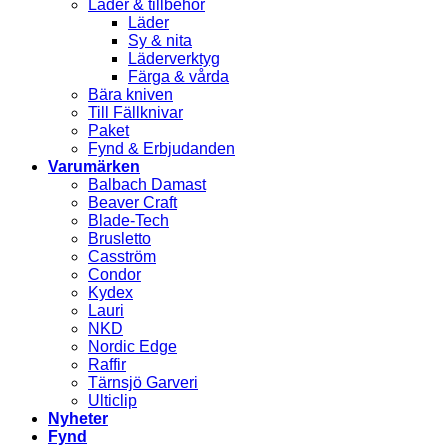
Läder & tillbehör
Läder
Sy & nita
Läderverktyg
Färga & vårda
Bära kniven
Till Fällknivar
Paket
Fynd & Erbjudanden
Varumärken
Balbach Damast
Beaver Craft
Blade-Tech
Brusletto
Casström
Condor
Kydex
Lauri
NKD
Nordic Edge
Raffir
Tärnsjö Garveri
Ulticlip
Nyheter
Fynd