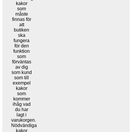
kakor
som
måste
finnas för
att
butiken
ska
fungera
för den
funktion
som
förväntas
av dig
som kund
som till
exempel
kakor
som
kommer
ihåg vad
du har
lagt i
varukorgen.
Nödvändiga
kakor