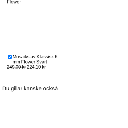
Mosaikstav Klassisk 6
mm Flower Svart
Original
Current
249,00
kr
224,10
kr
price
price
was:
is:
249,00 kr.
224,10 kr.
Du gillar kanske också…