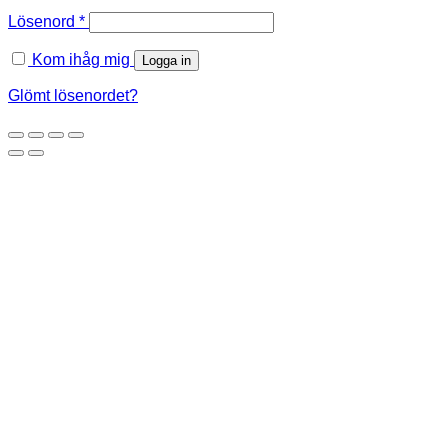
Obligatoriskt
Lösenord
*
Kom ihåg mig
Logga in
Glömt lösenordet?