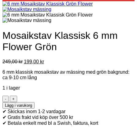
Mosaikstav Klassisk 6 mm
Flower Grön
Original
Current
249,00
kr
199,00
kr
price
price
6 mm klassisk mosaikstav av mässing med grön bakgrund:
was:
is:
ca 9-10 cm lång
249,00 kr.
199,00 kr.
1 i lager
Mosaikstav
Klassisk
Lägg i varukorg
6
✔ Skickas inom 1-2 vardagar
mm
✔ Gratis frakt vid köp över 500 kr
Flower
✔ Betala enkelt med bl a Swish, faktura, kort
Grön
mängd