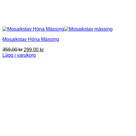
Mosaikstav Höna Mässing
Original
Current
359,00
kr
299,00
kr
price
price
Lägg i varukorg
was:
is:
359,00 kr.
299,00 kr.