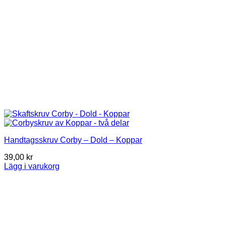
product
page
Handtagsskruv Corby – Dold – Koppar
39,00
kr
Lägg i varukorg