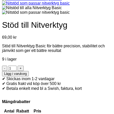
Stöd till Nitverktyg
69,00
kr
Stöd till Nitverktyg Basic för bättre precision, stabilitet och
jämvikt som ger ett bättre resultat
9 i lager
Stöd
till
Lägg i varukorg
Nitverktyg
✔ Skickas inom 1-2 vardagar
mängd
✔ Gratis frakt vid köp över 500 kr
✔ Betala enkelt med bl a Swish, faktura, kort
Mängdrabatter
Antal
Rabatt
Pris