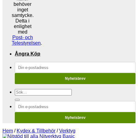
behöver
inget
samtycke.
Detta i
enlighet
med
Post- och
Telestyrelsen
.
Ångra Köp
Nyhetsbrev
Sök
efter:
Nyhetsbrev
Hem
/
Kydex & Tillbehör
/
Verktyg