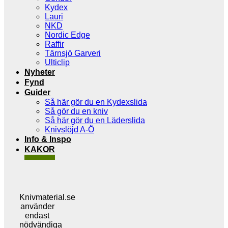
Kydex
Lauri
NKD
Nordic Edge
Raffir
Tärnsjö Garveri
Ulticlip
Nyheter
Fynd
Guider
Så här gör du en Kydexslida
Så gör du en kniv
Så här gör du en Läderslida
Knivslöjd A-Ö
Info & Inspo
KAKOR
Knivmaterial.se
använder
endast
nödvändiga