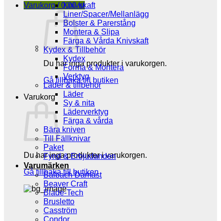
Varukorg /
0,00
Knivskaft
kr
Liner/Spacer/Mellanlägg
Bolster & Parerstång
Montera & Slipa
Färga & Vårda Knivskaft
Kydex & Tillbehör
Kydex
Du har inga produkter i varukorgen.
Forma & Montera
Verktyg
Gå tillbaka till butiken
Läder & tillbehör
Läder
Varukorg
Sy & nita
Läderverktyg
Färga & vårda
Bära kniven
Till Fällknivar
Paket
Du har inga produkter i varukorgen.
Fynd & Erbjudanden
Varumärken
Gå tillbaka till butiken
Balbach Damast
Beaver Craft
Blade-Tech
Brusletto
Casström
Condor