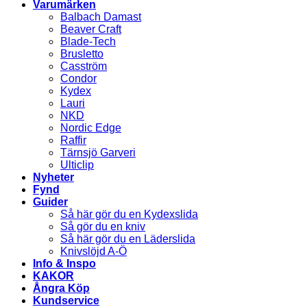
Varumärken
Balbach Damast
Beaver Craft
Blade-Tech
Brusletto
Casström
Condor
Kydex
Lauri
NKD
Nordic Edge
Raffir
Tärnsjö Garveri
Ulticlip
Nyheter
Fynd
Guider
Så här gör du en Kydexslida
Så gör du en kniv
Så här gör du en Läderslida
Knivslöjd A-Ö
Info & Inspo
KAKOR
Ångra Köp
Kundservice