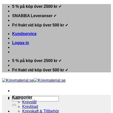
Skip
5 % på köp över 2500 kr
✔
to
content
SNABBA Leveranser
✔
Fri frakt vid köp över 500 kr
✔
Kundservice
Logga in
5 % på köp över 2500 kr
✔
Fri frakt vid köp över 500 kr
✔
Kategorier
Sök
Knivstål
efter:
Knivblad
Knivskaft & Tillbehör