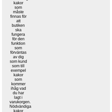
kakor
som
måste
finnas för
att
butiken
ska
fungera
för den
funktion
som
förväntas
av dig
som kund
som till
exempel
kakor
som
kommer
ihåg vad
du har
lagt i
varukorgen.
Nödvändiga
kakor