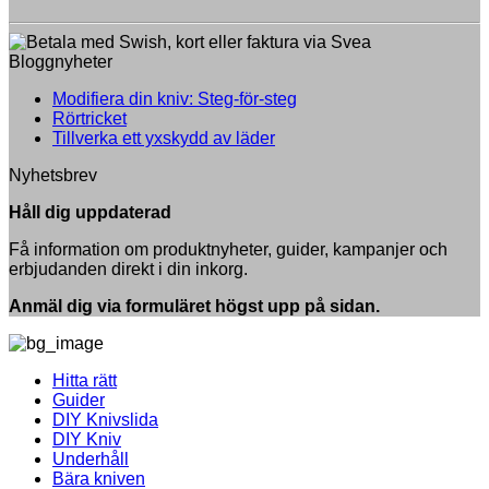
Bloggnyheter
Inga
Modifiera din kniv: Steg-för-steg
Inga
kommentarer
Rörtricket
till
kommentarer
Inga
Tillverka ett yxskydd av läder
till
Modifiera
kommentarer
Nyhetsbrev
Rörtricket
till
din
Tillverka
kniv:
Håll dig uppdaterad
ett
Steg-
yxskydd
för-
Få information om produktnyheter, guider, kampanjer och
av
steg
erbjudanden direkt i din inkorg.
läder
Anmäl dig via formuläret högst upp på sidan.
Hitta rätt
Guider
DIY Knivslida
DIY Kniv
Underhåll
Bära kniven