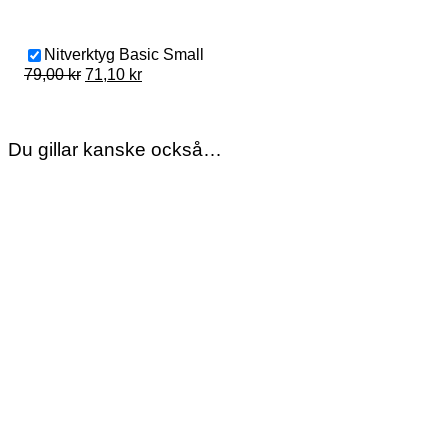
Nitverktyg Basic Small
Original
Current
79,00
kr
71,10
kr
price
price
was:
is:
79,00 kr.
71,10 kr.
Du gillar kanske också…