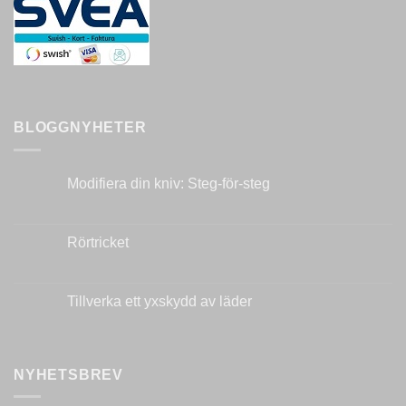
BLOGGNYHETER
Modifiera din kniv: Steg-för-steg
Inga
kommentarer
till
Modifiera
Rörtricket
din
kniv:
Inga
Steg-
kommentarer
för-
till
steg
Rörtricket
Tillverka ett yxskydd av läder
Inga
kommentarer
till
Tillverka
ett
NYHETSBREV
yxskydd
av
läder