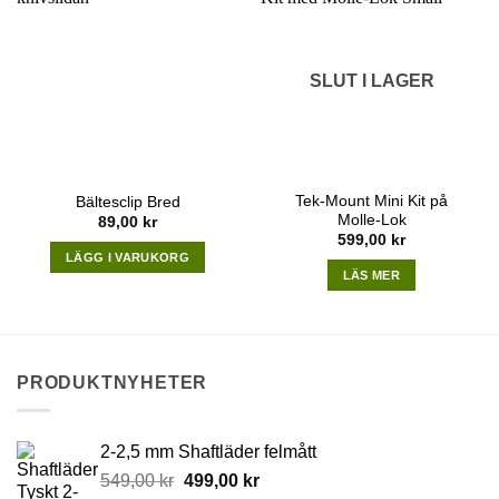
SLUT I LAGER
Tek-Mount Mini Kit på
Bältesclip Bred
Molle-Lok
89,00
kr
599,00
kr
LÄGG I VARUKORG
LÄS MER
PRODUKTNYHETER
2-2,5 mm Shaftläder felmått
Original
Current
549,00
kr
499,00
kr