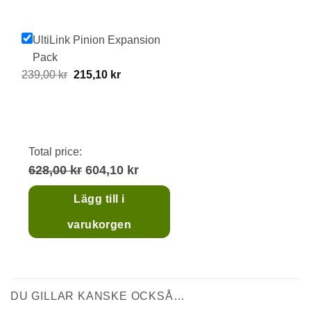
UltiLink Pinion Expansion
Pack
Original
Current
239,00
kr
215,10
kr
price
price
was:
is:
239,00 kr.
215,10 kr.
Total price:
628,00 kr
604,10 kr
Lägg till i
varukorgen
DU GILLAR KANSKE OCKSÅ…