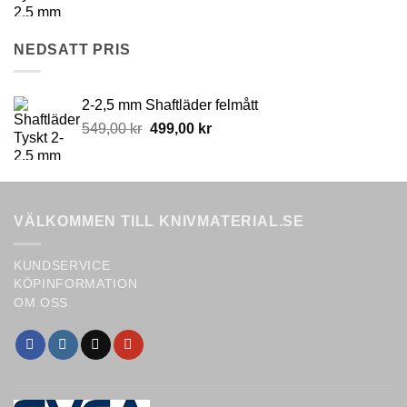
price
price
was:
is:
549,00 kr.
499,00 kr.
NEDSATT PRIS
2-2,5 mm Shaftläder felmått
Original
Current
549,00
kr
499,00
kr
price
price
was:
is:
549,00 kr.
499,00 kr.
VÄLKOMMEN TILL KNIVMATERIAL.SE
KUNDSERVICE
KÖPINFORMATION
OM OSS