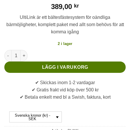
389,00
kr
UltiLink är ett bältesfästesystem för oändliga
bärmöjligheter, komplett paket med allt som behövs för att
komma igång
2 i lager
UltiLink Paket mängd
LÄGG I VARUKORG
✔ Skickas inom 1-2 vardagar
✔ Gratis frakt vid köp över 500 kr
✔ Betala enkelt med bl a Swish, faktura, kort
Svenska kronor (kr) -
SEK