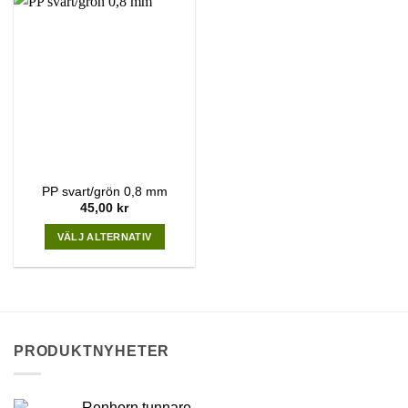
PP svart/grön 0,8 mm
45,00
kr
VÄLJ ALTERNATIV
This
product
has
multiple
variants.
PRODUKTNYHETER
The
options
may
Renhorn tunnare