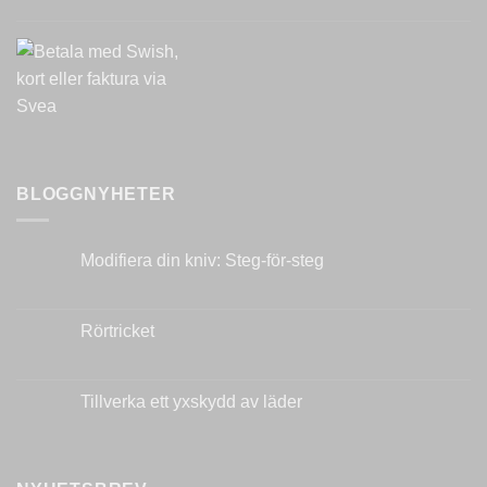
BLOGGNYHETER
Modifiera din kniv: Steg-för-steg
Inga
kommentarer
till
Modifiera
Rörtricket
din
kniv:
Inga
Steg-
kommentarer
för-
till
steg
Rörtricket
Tillverka ett yxskydd av läder
Inga
kommentarer
till
Tillverka
ett