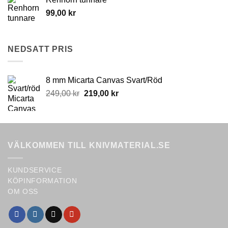
be
chosen
99,00
kr
on
the
product
NEDSATT PRIS
page
8 mm Micarta Canvas Svart/Röd
Original
Current
249,00
kr
219,00
kr
price
price
was:
is:
249,00 kr.
219,00 kr.
VÄLKOMMEN TILL KNIVMATERIAL.SE
KUNDSERVICE
KÖPINFORMATION
OM OSS