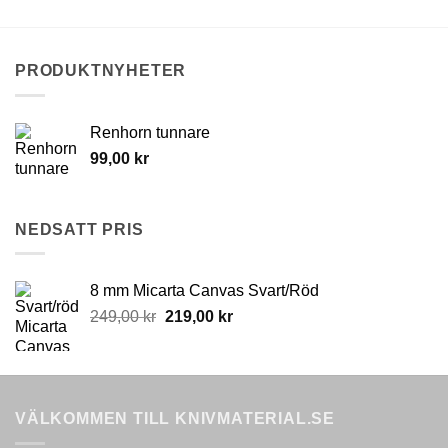
PRODUKTNYHETER
Renhorn tunnare
99,00
kr
NEDSATT PRIS
8 mm Micarta Canvas Svart/Röd
Original
Current
249,00
kr
219,00
kr
price
price
was:
is:
249,00 kr.
219,00 kr.
VÄLKOMMEN TILL KNIVMATERIAL.SE