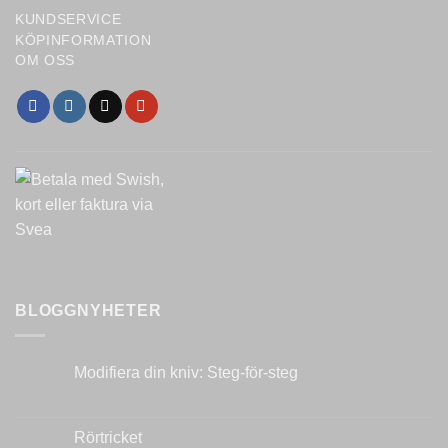
KUNDSERVICE
KÖPINFORMATION
OM OSS
BLOGGNYHETER
Modifiera din kniv: Steg-för-steg
Inga
kommentarer
till
Modifiera
Rörtricket
din