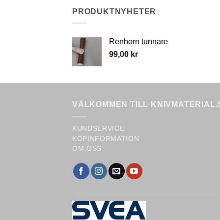
variants.
PRODUKTNYHETER
The
options
may
Renhorn tunnare
be
99,00
kr
chosen
on
the
product
VÄLKOMMEN TILL KNIVMATERIAL.
page
KUNDSERVICE
KÖPINFORMATION
OM OSS