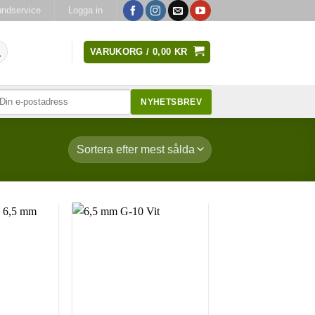
ndservice
Logga in
VARUKORG /
0,00
KR
NYHETSBREV