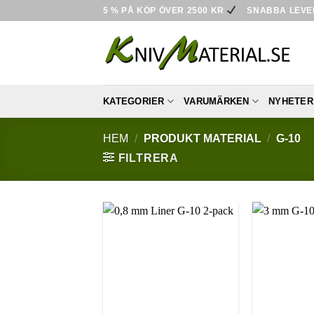
Skip
5 % PÅ KÖP ÖVER 2500 KR
SNABBA LEV
to
content
KATEGORIER
VARUMÄRKEN
NYHETER
HEM
/
PRODUKT MATERIAL
/
G-10
FILTRERA