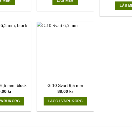
page
S MER
LÄS MER
LÄS M
 6,5 mm, block
G-10 Svart 6,5 mm
9,00
kr
89,00
kr
 VARUKORG
LÄGG I VARUKORG