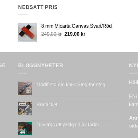
NEDSATT PRIS
8 mm Micarta Canvas Svart/Röd
Original
Current
249,00
kr
219,00
kr
price
price
was:
is:
249,00 kr.
219,00 kr.
SE
BLOGGNYHETER
NY
Hål
Modifiera din kniv: Steg-för-steg
Inga
kommentarer
Få i
till
Modifiera
kamp
Rörtricket
din
kniv:
Inga
Steg-
kommentarer
Anm
för-
till
steg
Rörtricket
Tillverka ett yxskydd av läder
sid
Inga
kommentarer