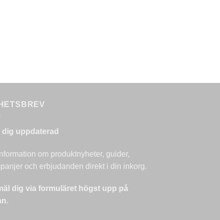
HETSBREV
l dig uppdaterad
nformation om produktnyheter, guider,
anjer och erbjudanden direkt i din inkorg.
äl dig via formuläret högst upp på
an.