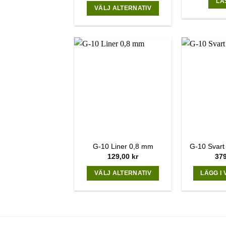
LÄ
799,00 kr
through
VÄLJ ALTERNATIV
through
1599,00 kr
1099,00 kr
This
product
has
multiple
variants.
The
options
may
be
chosen
on
G-10 Liner 0,8 mm
G-10 Svart
the
129,00
kr
37
product
page
VÄLJ ALTERNATIV
LÄGG I
This
product
has
multiple