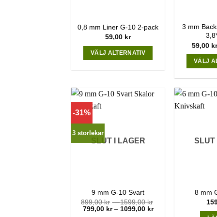
3 mm Back
0,8 mm Liner G-10 2-pack
3,8
59,00
kr
59,00
k
VÄLJ ALTERNATIV
VÄLJ A
This
product
has
multiple
variants.
-31%
The
options
3 storlekar
SLUT I LAGER
SLUT 
may
be
chosen
on
the
9 mm G-10 Svart
8 mm G
product
Price
899,00
kr
–
1599,00
kr
15
Price
range:
799,00
kr
–
1099,00
kr
page
range:
899,00 kr