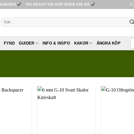
Ku
ERANSER
FRI FRAKT VID KÖP ÖVER 500 KR
Sök
efter:
FYND
GUIDER
INFO & INSPO
KAKOR
ÅNGRA KÖP