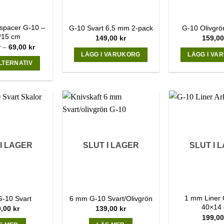
spacer G-10 –
G-10 Svart 6,5 mm 2-pack
G-10 Olivgr
*15 cm
149,00
kr
159,0
Price
r
–
69,00
kr
range:
LÄGG I VARUKORG
LÄGG I VA
59,00 kr
LTERNATIV
through
69,00 kr
This
product
has
multiple
variants.
The
options
I LAGER
SLUT I LAGER
SLUT I 
may
be
chosen
on
1 mm Liner G
-10 Svart
6 mm G-10 Svart/Olivgrön
the
40×14
9,00
kr
139,00
kr
product
199,0