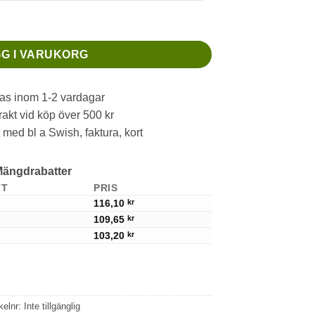
G I VARUKORG
as inom 1-2 vardagar
rakt vid köp över 500 kr
 med bl a Swish, faktura, kort
ängdrabatter
TT
PRIS
116,10
kr
109,65
kr
103,20
kr
ikelnr:
Inte tillgänglig