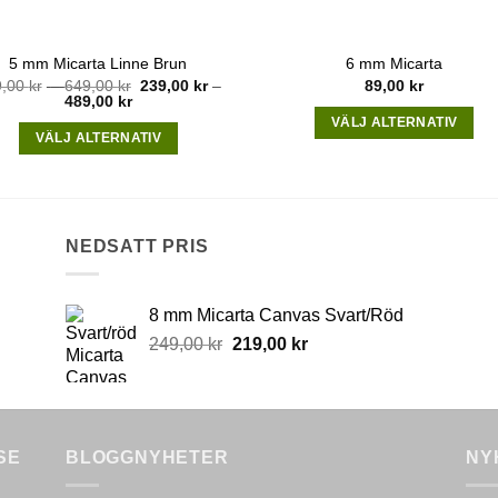
5 mm Micarta Linne Brun
6 mm Micarta
Price
9,00
kr
–
649,00
kr
239,00
kr
–
89,00
kr
Price
range:
489,00
kr
range:
359,00 kr
VÄLJ ALTERNATIV
239,00 kr
through
VÄLJ ALTERNATIV
through
649,00 kr
This
489,00 kr
This
product
product
has
has
multiple
multiple
NEDSATT PRIS
variants.
variants.
The
The
options
8 mm Micarta Canvas Svart/Röd
options
may
Original
Current
249,00
kr
219,00
kr
may
be
price
price
be
chosen
was:
is:
chosen
on
249,00 kr.
219,00 kr.
on
the
the
product
SE
BLOGGNYHETER
NY
product
page
page