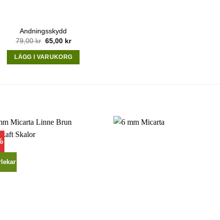
Andningsskydd
Original
Current
79,00
kr
65,00
kr
price
price
was:
is:
LÄGG I VARUKORG
79,00 kr.
65,00 kr.
%
rlekar