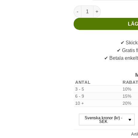
G-10 Liner 0,8 mm mängd
LÄG
✔ Skick
✔ Gratis f
✔ Betala enkelt
M
ANTAL
RABA
3 - 5
10%
6 - 9
15%
10 +
20%
Svenska kronor (kr) -
SEK
Art