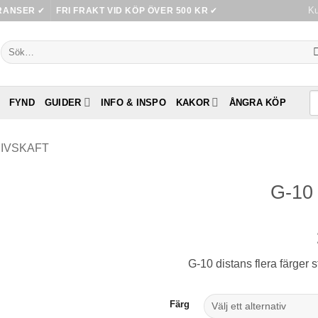
Ku
RANSER
✔
FRI FRAKT VID KÖP ÖVER 500 KR
✔
Sök
efter:
FYND
GUIDER
INFO & INSPO
KAKOR
ÅNGRA KÖP
IVSKAFT
G-10 
G-10 distans flera färger 
Färg