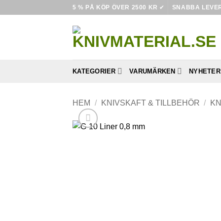
Skip
5 % PÅ KÖP ÖVER 2500 KR
✔
SNABBA LEVE
to
content
KATEGORIER
VARUMÄRKEN
NYHETER
HEM
/
KNIVSKAFT & TILLBEHÖR
/
KN