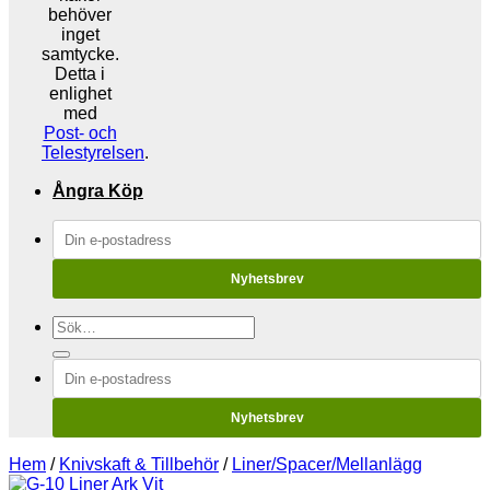
behöver
inget
samtycke.
Detta i
enlighet
med
Post- och
Telestyrelsen
.
Ångra Köp
Nyhetsbrev
Sök
efter:
Nyhetsbrev
Hem
/
Knivskaft & Tillbehör
/
Liner/Spacer/Mellanlägg