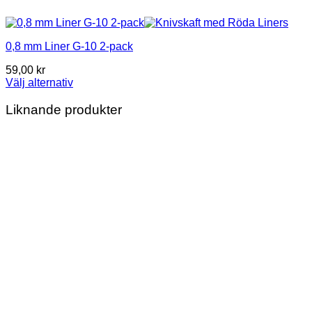
0,8 mm Liner G-10 2-pack
59,00
kr
Välj alternativ
This
product
Liknande produkter
has
multiple
variants.
The
options
may
be
chosen
on
the
product
page