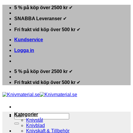
Skip
5 % på köp över 2500 kr
✔
to
content
SNABBA Leveranser
✔
Fri frakt vid köp över 500 kr
✔
Kundservice
Logga in
5 % på köp över 2500 kr
✔
Fri frakt vid köp över 500 kr
✔
Kategorier
Sök
Knivstål
efter:
Knivblad
Knivskaft & Tillbehör