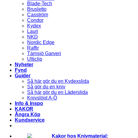
Blade-Tech
Brusletto
Casström
Condor
Kydex
Lauri
NKD
Nordic Edge
Raffir
Tärnsjö Garveri
Ulticlip
Nyheter
Fynd
Guider
Så här gör du en Kydexslida
Så gör du en kniv
Så här gör du en Läderslida
Knivslöjd A-Ö
Info & Inspo
KAKOR
Ångra Köp
Kundservice
Kakor hos Knivmaterial: