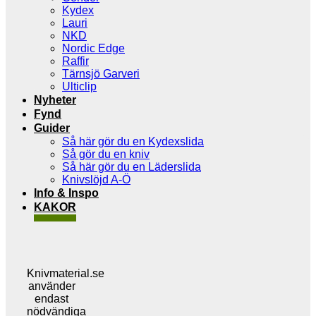
Kydex
Lauri
NKD
Nordic Edge
Raffir
Tärnsjö Garveri
Ulticlip
Nyheter
Fynd
Guider
Så här gör du en Kydexslida
Så gör du en kniv
Så här gör du en Läderslida
Knivslöjd A-Ö
Info & Inspo
KAKOR
Knivmaterial.se
använder
endast
nödvändiga