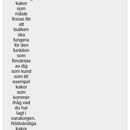
kakor
som
måste
finnas för
att
butiken
ska
fungera
för den
funktion
som
förväntas
av dig
som kund
som till
exempel
kakor
som
kommer
ihåg vad
du har
lagt i
varukorgen.
Nödvändiga
kakor