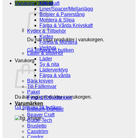
Varukorg /
0,00
Knivskaft
kr
Liner/Spacer/Mellanlägg
Bolster & Parerstång
Montera & Slipa
Färga & Vårda Knivskaft
Kydex & Tillbehör
Kydex
Du har inga produkter i varukorgen.
Forma & Montera
Verktyg
Gå tillbaka till butiken
Läder & tillbehör
Läder
Varukorg
Sy & nita
Läderverktyg
Färga & vårda
Bära kniven
Till Fällknivar
Paket
Du har inga produkter i varukorgen.
Fynd & Erbjudanden
Varumärken
Gå tillbaka till butiken
Balbach Damast
Beaver Craft
Blade-Tech
Brusletto
Casström
Condor