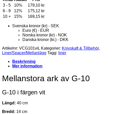
3 - 5
10%
179,10
kr
6 - 9
12%
175,12
kr
10 +
15%
169,15
kr
Svenska kronor (kr) - SEK
Euro (€) - EUR
Norska kronor (kr) - NOK
Danska kronor (kr.) - DKK
Artikelnr:
VCG101viL
Kategorier:
Knivskaft & Tillbehör
,
Liner/Spacer/Mellanlägg
Tagg:
liner
Beskrivning
Mer information
Mellanstora ark av G-10
G-10 i färgen vit
Längd:
40 cm
Bredd:
14 cm