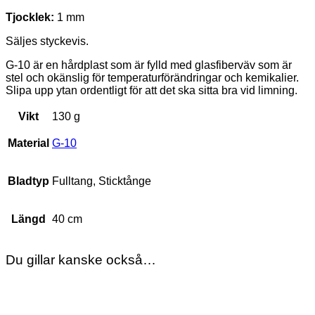
Tjocklek:
1 mm
Säljes styckevis.
G-10 är en hårdplast som är fylld med glasfiberväv som är
stel och okänslig för temperaturförändringar och kemikalier.
Slipa upp ytan ordentligt för att det ska sitta bra vid limning.
Vikt
130 g
Material
G-10
Bladtyp
Fulltang, Sticktånge
Längd
40 cm
Du gillar kanske också…