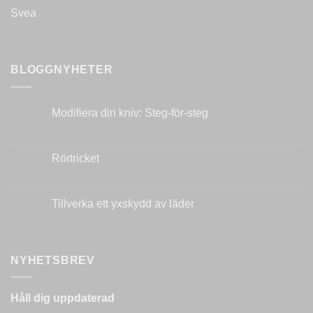
BLOGGNYHETER
Modifiera din kniv: Steg-för-steg
Inga
kommentarer
till
Modifiera
Rörtricket
din
kniv:
Inga
Steg-
kommentarer
för-
till
steg
Rörtricket
Tillverka ett yxskydd av läder
Inga
kommentarer
till
Tillverka
ett
NYHETSBREV
yxskydd
av
läder
Håll dig uppdaterad