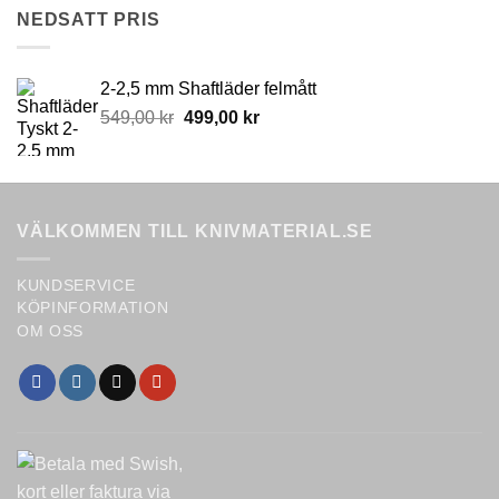
549,00 kr.
499,00 kr.
NEDSATT PRIS
2-2,5 mm Shaftläder felmått
Original
Current
549,00
kr
499,00
kr
price
price
was:
is:
549,00 kr.
499,00 kr.
VÄLKOMMEN TILL KNIVMATERIAL.SE
KUNDSERVICE
KÖPINFORMATION
OM OSS