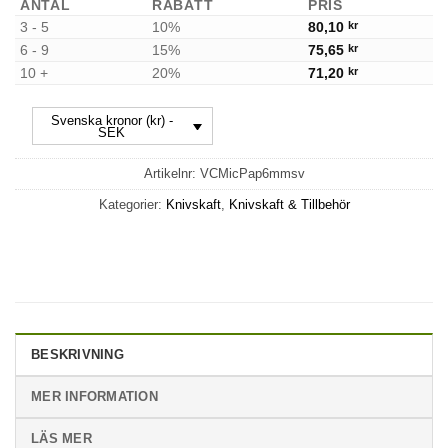
ANTAL
RABATT
PRIS
3 - 5
10%
80,10
kr
6 - 9
15%
75,65
kr
10 +
20%
71,20
kr
Svenska kronor (kr) -
SEK
Artikelnr:
VCMicPap6mmsv
Kategorier:
Knivskaft
,
Knivskaft & Tillbehör
BESKRIVNING
MER INFORMATION
LÄS MER