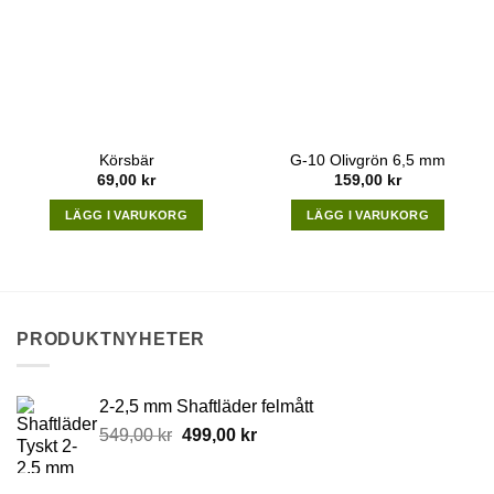
Körsbär
G-10 Olivgrön 6,5 mm
69,00
kr
159,00
kr
LÄGG I VARUKORG
LÄGG I VARUKORG
PRODUKTNYHETER
2-2,5 mm Shaftläder felmått
Original
Current
549,00
kr
499,00
kr
price
price
was:
is: