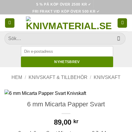
Skip
5 % PÅ KÖP ÖVER 2500 KR
✔
to
FRI FRAKT VID KÖP ÖVER 500 KR
✔
content
Sök
efter:
NYHETSBREV
HEM
/
KNIVSKAFT & TILLBEHÖR
/
KNIVSKAFT
6 mm Micarta Papper Svart
89,00
kr