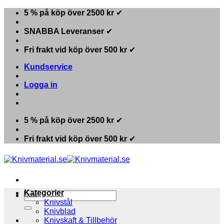
Skip
5 % på köp över 2500 kr
✔
to
content
SNABBA Leveranser
✔
Fri frakt vid köp över 500 kr
✔
Kundservice
Logga in
5 % på köp över 2500 kr
✔
Fri frakt vid köp över 500 kr
✔
Kategorier
Sök
Knivstål
efter:
Knivblad
Knivskaft & Tillbehör