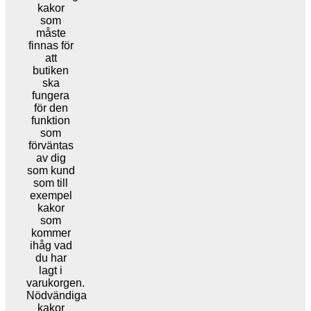
kakor
som
måste
finnas för
att
butiken
ska
fungera
för den
funktion
som
förväntas
av dig
som kund
som till
exempel
kakor
som
kommer
ihåg vad
du har
lagt i
varukorgen.
Nödvändiga
kakor