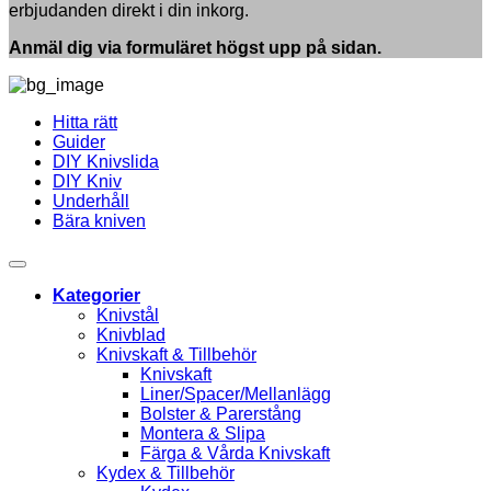
erbjudanden direkt i din inkorg.
läder
Anmäl dig via formuläret högst upp på sidan.
Hitta rätt
Guider
DIY Knivslida
DIY Kniv
Underhåll
Bära kniven
Kategorier
Knivstål
Knivblad
Knivskaft & Tillbehör
Knivskaft
Liner/Spacer/Mellanlägg
Bolster & Parerstång
Montera & Slipa
Färga & Vårda Knivskaft
Kydex & Tillbehör