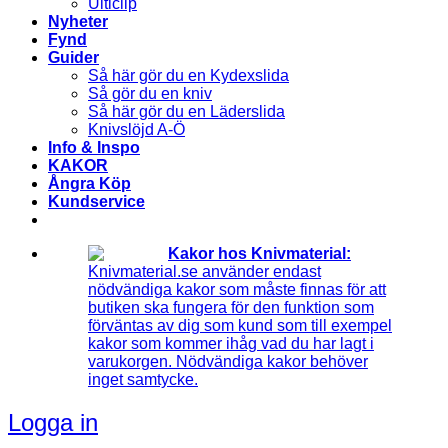
Ulticlip
Nyheter
Fynd
Guider
Så här gör du en Kydexslida
Så gör du en kniv
Så här gör du en Läderslida
Knivslöjd A-Ö
Info & Inspo
KAKOR
Ångra Köp
Kundservice
Kakor hos Knivmaterial:
Knivmaterial.se använder endast
nödvändiga kakor som måste finnas för att
butiken ska fungera för den funktion som
förväntas av dig som kund som till exempel
kakor som kommer ihåg vad du har lagt i
varukorgen. Nödvändiga kakor behöver
inget samtycke.
Logga in