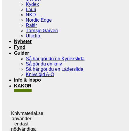
Kydex
Lauri
NKD
Nordic Edge
Raffir
Tärnsjö Garveri
Ulticlip
Nyheter
Fynd
Guider
Så här gör du en Kydexslida
Så gör du en kniv
Så här gör du en Läderslida
Knivslöjd A-Ö
Info & Inspo
KAKOR
Knivmaterial.se
använder
endast
nödvändiga