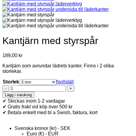
Kantjärn med styrspår
189,00
kr
Kantjärn som avrundar lädrets kanter. Finns i 2 olika
storlekar.
Storlek
Nollställ
Kantjärn
med
Lägg i varukorg
styrspår
✔ Skickas inom 1-2 vardagar
mängd
✔ Gratis frakt vid köp över 500 kr
✔ Betala enkelt med bl a Swish, faktura, kort
Svenska kronor (kr) - SEK
Euro (€) - EUR