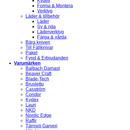
Kydex
Forma & Montera
Verktyg
Läder & tillbehör
Läder
Sy & nita
Läderverktyg
Färga & vårda
Bära kniven
Till Fällknivar
Paket
Fynd & Erbjudanden
Varumärken
Balbach Damast
Beaver Craft
Blade-Tech
Brusletto
Casström
Condor
Kydex
Lauri
NKD
Nordic Edge
Raffir
Tärnsjö Garveri