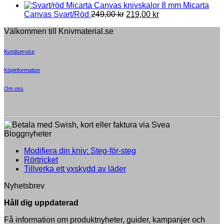
8 mm Micarta
Original
Current
Canvas Svart/Röd
249,00
kr
219,00
kr
price
price
Välkommen till Knivmaterial.se
was:
is:
249,00 kr.
219,00 kr.
Kundservice
Köpinformation
Om oss
Bloggnyheter
Inga
Modifiera din kniv: Steg-för-steg
Inga
kommentarer
Rörtricket
till
kommentarer
Inga
Tillverka ett yxskydd av läder
till
Modifiera
kommentarer
Nyhetsbrev
Rörtricket
till
din
Tillverka
kniv:
Håll dig uppdaterad
ett
Steg-
yxskydd
för-
Få information om produktnyheter, guider, kampanjer och
av
steg