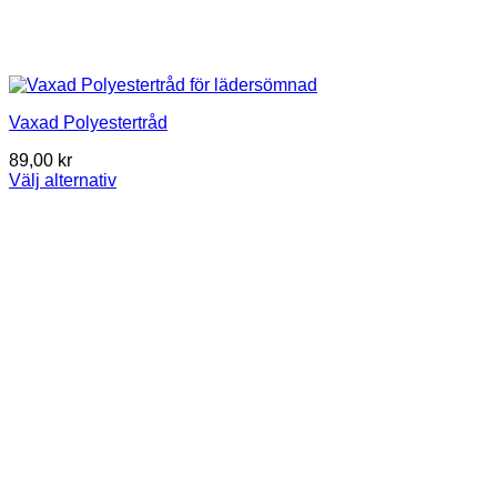
Vaxad Polyestertråd
89,00
kr
Välj alternativ
This
product
has
multiple
variants.
The
options
may
be
chosen
on
the
product
page