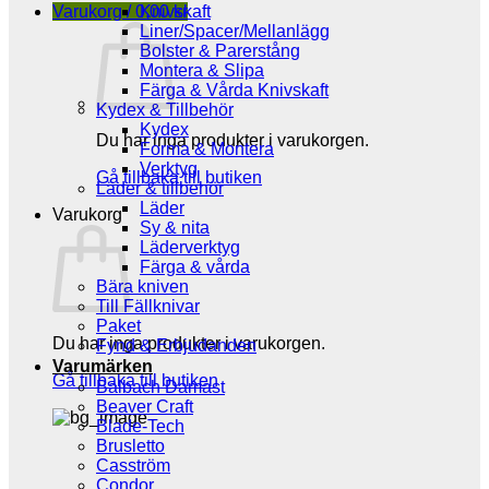
Varukorg /
0,00
Knivskaft
kr
Liner/Spacer/Mellanlägg
Bolster & Parerstång
Montera & Slipa
Färga & Vårda Knivskaft
Kydex & Tillbehör
Kydex
Du har inga produkter i varukorgen.
Forma & Montera
Verktyg
Gå tillbaka till butiken
Läder & tillbehör
Läder
Varukorg
Sy & nita
Läderverktyg
Färga & vårda
Bära kniven
Till Fällknivar
Paket
Du har inga produkter i varukorgen.
Fynd & Erbjudanden
Varumärken
Gå tillbaka till butiken
Balbach Damast
Beaver Craft
Blade-Tech
Brusletto
Casström
Condor