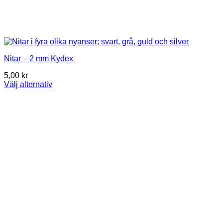
Nitar – 2 mm Kydex
5,00
kr
Välj alternativ
This
product
has
multiple
variants.
The
options
may
be
chosen
on
the
product
page