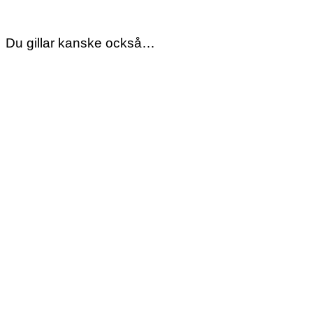
through
530,10 kr
Du gillar kanske också…