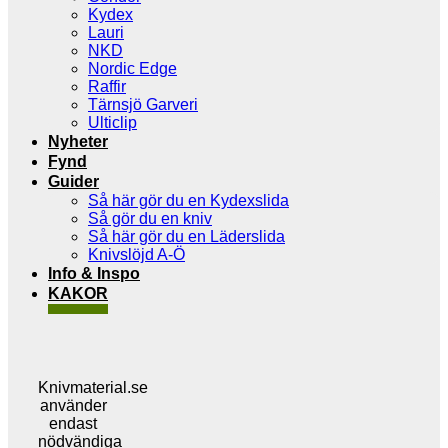
Kydex
Lauri
NKD
Nordic Edge
Raffir
Tärnsjö Garveri
Ulticlip
Nyheter
Fynd
Guider
Så här gör du en Kydexslida
Så gör du en kniv
Så här gör du en Läderslida
Knivslöjd A-Ö
Info & Inspo
KAKOR
Knivmaterial.se
använder
endast
nödvändiga