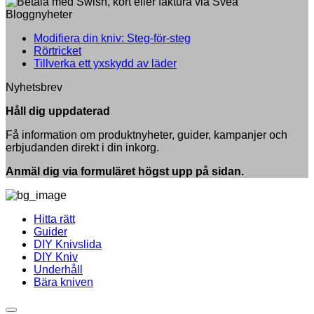
Bloggnyheter
Inga
Modifiera din kniv: Steg-för-steg
Inga
kommentarer
Rörtricket
till
kommentarer
Inga
Tillverka ett yxskydd av läder
till
Modifiera
kommentarer
Nyhetsbrev
Rörtricket
till
din
Tillverka
kniv:
Håll dig uppdaterad
ett
Steg-
yxskydd
för-
Få information om produktnyheter, guider, kampanjer och
av
steg
erbjudanden direkt i din inkorg.
läder
Anmäl dig via formuläret högst upp på sidan.
Hitta rätt
Guider
DIY Knivslida
DIY Kniv
Underhåll
Bära kniven