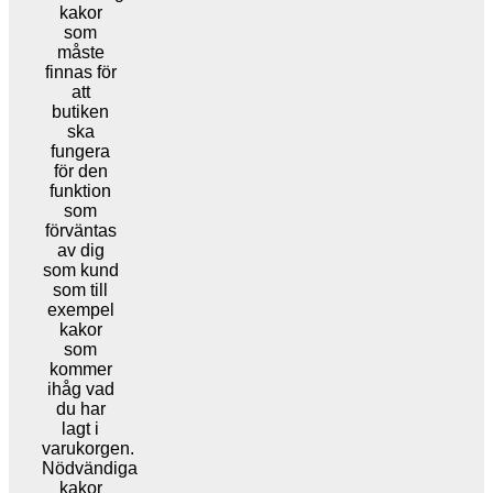
kakor
som
måste
finnas för
att
butiken
ska
fungera
för den
funktion
som
förväntas
av dig
som kund
som till
exempel
kakor
som
kommer
ihåg vad
du har
lagt i
varukorgen.
Nödvändiga
kakor