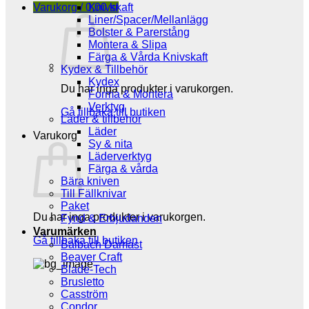
Varukorg /
0,00
Knivskaft
kr
Liner/Spacer/Mellanlägg
Bolster & Parerstång
Montera & Slipa
Färga & Vårda Knivskaft
Kydex & Tillbehör
Kydex
Du har inga produkter i varukorgen.
Forma & Montera
Verktyg
Gå tillbaka till butiken
Läder & tillbehör
Läder
Varukorg
Sy & nita
Läderverktyg
Färga & vårda
Bära kniven
Till Fällknivar
Paket
Du har inga produkter i varukorgen.
Fynd & Erbjudanden
Varumärken
Gå tillbaka till butiken
Balbach Damast
Beaver Craft
Blade-Tech
Brusletto
Casström
Condor