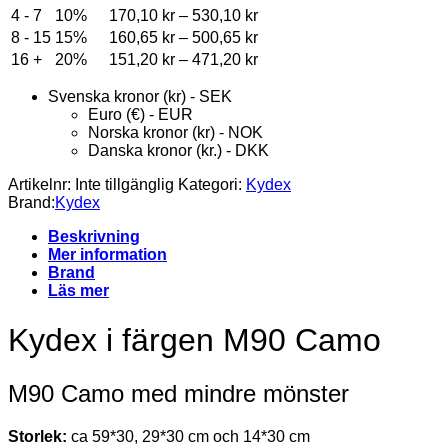
Price
4 - 7
10%
170,10
kr
–
530,10
kr
range:
Price
8 - 15
15%
160,65
kr
–
500,65
kr
170,10 kr
range:
Price
16 +
20%
151,20
kr
–
471,20
kr
through
160,65 kr
range:
530,10 kr
through
151,20 kr
Svenska kronor (kr) - SEK
500,65 kr
through
Euro (€) - EUR
471,20 kr
Norska kronor (kr) - NOK
Danska kronor (kr.) - DKK
Artikelnr:
Inte tillgänglig
Kategori:
Kydex
Brand:
Kydex
Beskrivning
Mer information
Brand
Läs mer
Kydex i färgen M90 Camo
M90 Camo med mindre mönster
Storlek:
ca 59*30, 29*30 cm och 14*30 cm