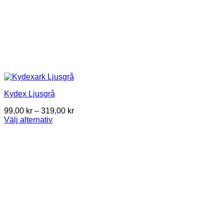
Kydex Ljusgrå
Price
99,00
kr
–
319,00
kr
range:
Välj alternativ
This
99,00 kr
product
through
has
319,00 kr
multiple
variants.
The
options
may
be
chosen
on