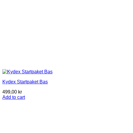
the
product
page
Kydex Startpaket Bas
499,00
kr
Add to cart