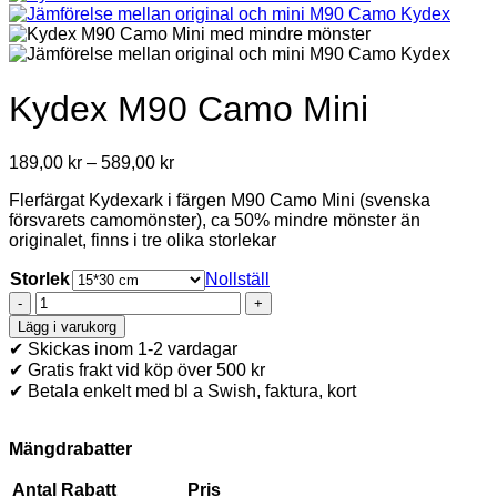
Kydex M90 Camo Mini
Price
189,00
kr
–
589,00
kr
range:
Flerfärgat Kydexark i färgen M90 Camo Mini (svenska
189,00 kr
försvarets camomönster), ca 50% mindre mönster än
through
originalet, finns i tre olika storlekar
589,00 kr
Storlek
Nollställ
Kydex
M90
Lägg i varukorg
Camo
✔ Skickas inom 1-2 vardagar
Mini
✔ Gratis frakt vid köp över 500 kr
mängd
✔ Betala enkelt med bl a Swish, faktura, kort
Mängdrabatter
Antal
Rabatt
Pris