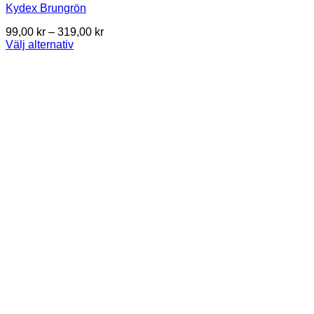
Kydex Brungrön
Price
99,00
kr
–
319,00
kr
range:
Välj alternativ
This
99,00 kr
product
through
has
319,00 kr
multiple
variants.
The
options
may
be
chosen
on
the
product
page