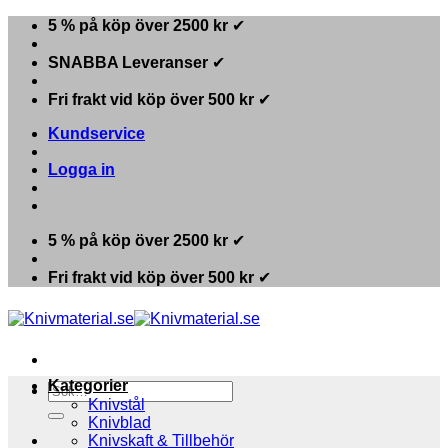
Skip
5 % på köp över 2500 kr
✔
to
content
SNABBA Leveranser
✔
Fri frakt vid köp över 500 kr
✔
Kundservice
Logga in
5 % på köp över 2500 kr
✔
Fri frakt vid köp över 500 kr
✔
Kategorier
Sök
Knivstål
efter:
Knivblad
Knivskaft & Tillbehör