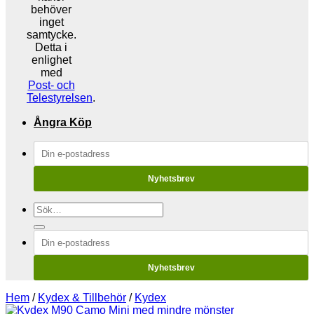
behöver
inget
samtycke.
Detta i
enlighet
med
Post- och
Telestyrelsen
.
Ångra Köp
Nyhetsbrev
Sök
efter:
Nyhetsbrev
Hem
/
Kydex & Tillbehör
/
Kydex