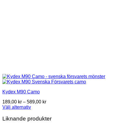
Kydex M90 Camo
Price
189,00
kr
–
589,00
kr
range:
Välj alternativ
This
189,00 kr
product
through
Liknande produkter
has
589,00 kr
multiple