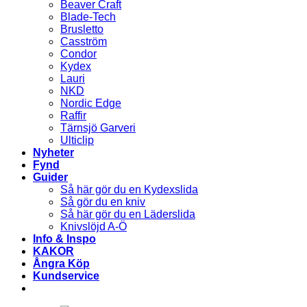
Beaver Craft
Blade-Tech
Brusletto
Casström
Condor
Kydex
Lauri
NKD
Nordic Edge
Raffir
Tärnsjö Garveri
Ulticlip
Nyheter
Fynd
Guider
Så här gör du en Kydexslida
Så gör du en kniv
Så här gör du en Läderslida
Knivslöjd A-Ö
Info & Inspo
KAKOR
Ångra Köp
Kundservice