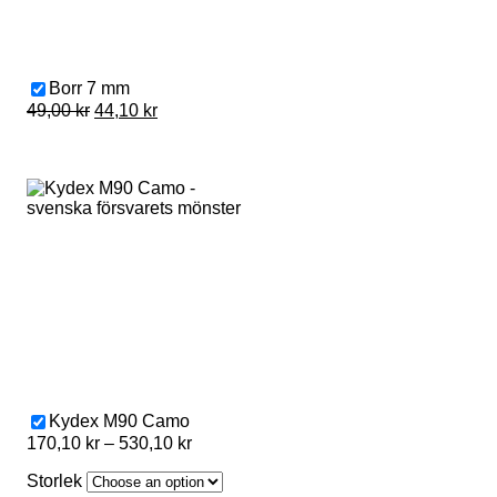
Borr 7 mm
Original
Current
49,00
kr
44,10
kr
price
price
was:
is:
49,00 kr.
44,10 kr.
Kydex M90 Camo
Price
170,10
kr
–
530,10
kr
range:
Storlek
170,10 kr