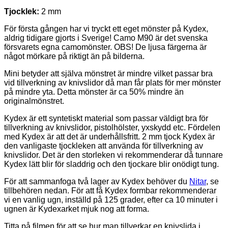
Tjocklek:
2 mm
För första gången har vi tryckt ett eget mönster på Kydex,
aldrig tidigare gjorts i Sverige! Camo M90 är det svenska
försvarets egna camomönster. OBS! De ljusa färgerna är
något mörkare på riktigt än på bilderna.
Mini betyder att själva mönstret är mindre vilket passar bra
vid tillverkning av knivslidor då man får plats för mer mönster
på mindre yta. Detta mönster är ca 50% mindre än
originalmönstret.
Kydex är ett syntetiskt material som passar väldigt bra för
tillverkning av knivslidor, pistolhölster, yxskydd etc. Fördelen
med Kydex är att det är underhållsfritt. 2 mm tjock Kydex är
den vanligaste tjockleken att använda för tillverkning av
knivslidor. Det är den storleken vi rekommenderar då tunnare
Kydex lätt blir för sladdrig och den tjockare blir onödigt tung.
För att sammanfoga två lager av Kydex behöver du
Nitar
, se
tillbehören nedan. För att få Kydex formbar rekommenderar
vi en vanlig ugn, inställd på 125 grader, efter ca 10 minuter i
ugnen är Kydexarket mjuk nog att forma.
Titta på filmen för att se hur man tillverkar en knivslida i