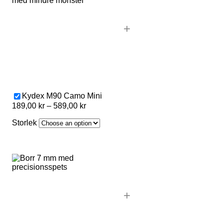
+
Kydex M90 Camo Mini
Price
189,00
kr
–
589,00
kr
range:
Storlek
189,00 kr
through
589,00 kr
+