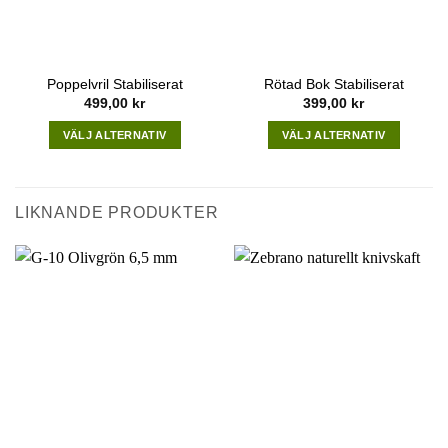
Poppelvril Stabiliserat
Rötad Bok Stabiliserat
499,00
kr
399,00
kr
VÄLJ ALTERNATIV
VÄLJ ALTERNATIV
This
This
product
product
has
has
LIKNANDE PRODUKTER
multiple
multiple
variants.
variants.
The
The
options
options
may
may
be
be
chosen
chosen
on
on
the
the
product
product
page
page