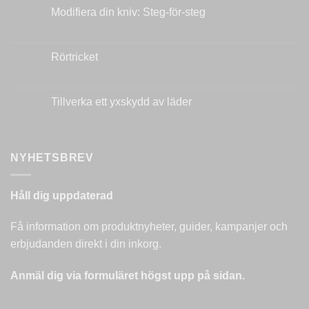
Modifiera din kniv: Steg-för-steg
Inga
kommentarer
till
Modifiera
Rörtricket
din
kniv:
Inga
Steg-
kommentarer
för-
till
steg
Rörtricket
Tillverka ett yxskydd av läder
Inga
kommentarer
till
Tillverka
ett
NYHETSBREV
yxskydd
av
läder
Håll dig uppdaterad
Få information om produktnyheter, guider, kampanjer och
erbjudanden direkt i din inkorg.
Anmäl dig via formuläret högst upp på sidan.