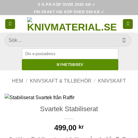
Skip
5 % PÅ KÖP ÖVER 2500 KR
✔
to
FRI FRAKT VID KÖP ÖVER 500 KR
✔
content
Sök
efter:
NYHETSBREV
HEM
/
KNIVSKAFT & TILLBEHÖR
/
KNIVSKAFT
Svartek Stabiliserat
499,00
kr