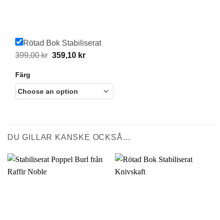
Rötad Bok Stabiliserat
Original
Current
399,00
kr
359,10
kr
price
price
Färg
was:
is:
399,00 kr.
359,10 kr.
DU GILLAR KANSKE OCKSÅ…