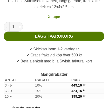
1 st kloss Stabiliserat svartek, längsgående, från Raffir,
storlek ca 12x4x2,5 cm
2 i lager
Svartek Stabiliserat mängd
LÄGG I VARUKORG
✔ Skickas inom 1-2 vardagar
✔ Gratis frakt vid köp över 500 kr
✔ Betala enkelt med bl a Swish, faktura, kort
Mängdrabatter
ANTAL
RABATT
PRIS
3 - 5
10%
449,10
kr
6 - 9
15%
424,15
kr
10 +
20%
399,20
kr
Svenska kronor (kr) -