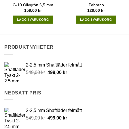
G-10 Olivgrön 6,5 mm
Zebrano
159,00
kr
129,00
kr
LÄGG I VARUKORG
LÄGG I VARUKORG
PRODUKTNYHETER
2-2,5 mm Shaftläder felmått
Original
Current
549,00
kr
499,00
kr
price
price
was:
is:
549,00 kr.
499,00 kr.
NEDSATT PRIS
2-2,5 mm Shaftläder felmått
Original
Current
549,00
kr
499,00
kr
price
price