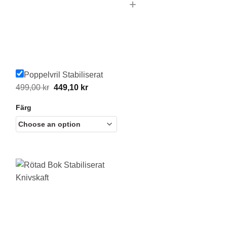
+
Poppelvril Stabiliserat
Original
Current
499,00
kr
449,10
kr
price
price
Färg
was:
is:
499,00 kr.
449,10 kr.