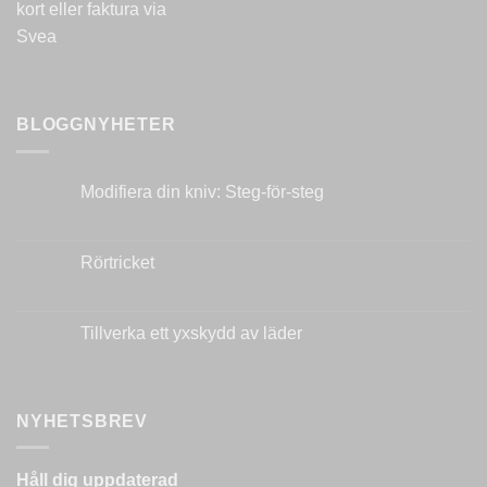
BLOGGNYHETER
Modifiera din kniv: Steg-för-steg
Inga
kommentarer
till
Modifiera
Rörtricket
din
kniv:
Inga
Steg-
kommentarer
för-
till
steg
Rörtricket
Tillverka ett yxskydd av läder
Inga
kommentarer
till
Tillverka
ett
NYHETSBREV
yxskydd
av
läder
Håll dig uppdaterad