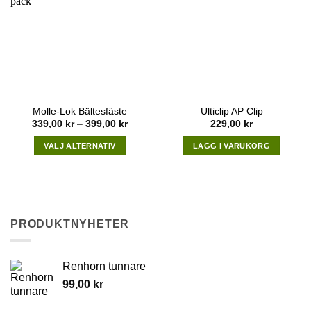
Molle-Lok Bältesfäste
Ulticlip AP Clip
Price
339,00
kr
–
399,00
kr
229,00
kr
range:
339,00 kr
VÄLJ ALTERNATIV
LÄGG I VARUKORG
through
399,00 kr
This
product
has
multiple
variants.
PRODUKTNYHETER
The
options
may
Renhorn tunnare
be
99,00
kr
chosen
on