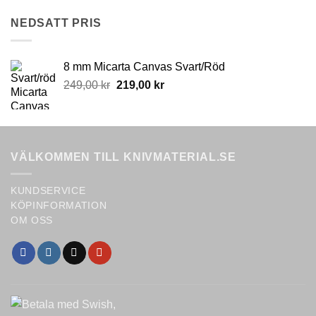
the
NEDSATT PRIS
product
page
8 mm Micarta Canvas Svart/Röd
Original
Current
249,00
kr
219,00
kr
price
price
was:
is:
249,00 kr.
219,00 kr.
VÄLKOMMEN TILL KNIVMATERIAL.SE
KUNDSERVICE
KÖPINFORMATION
OM OSS