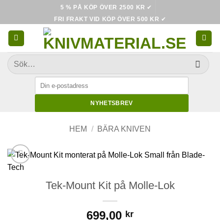
Skip
5 % PÅ KÖP ÖVER 2500 KR
✔
to
FRI FRAKT VID KÖP ÖVER 500 KR
✔
content
Sök
efter:
NYHETSBREV
HEM
/
BÄRA KNIVEN
Tek-Mount Kit på Molle-Lok
699,00
kr