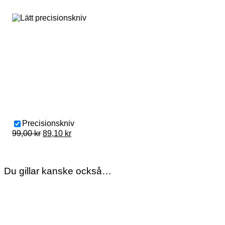
459,00 kr
Precisionskniv
Original
Current
99,00
kr
89,10
kr
price
price
was:
is:
99,00 kr.
89,10 kr.
Du gillar kanske också…