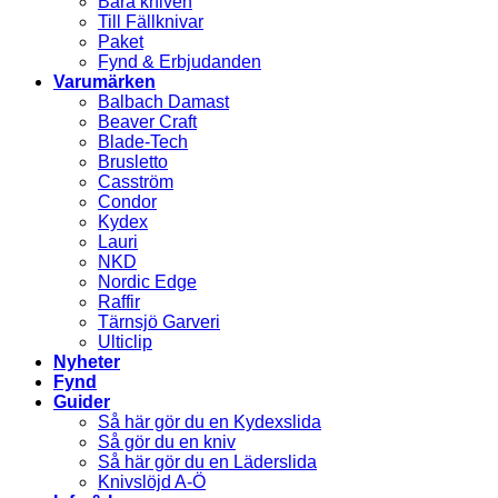
Bära kniven
Till Fällknivar
Paket
Fynd & Erbjudanden
Varumärken
Balbach Damast
Beaver Craft
Blade-Tech
Brusletto
Casström
Condor
Kydex
Lauri
NKD
Nordic Edge
Raffir
Tärnsjö Garveri
Ulticlip
Nyheter
Fynd
Guider
Så här gör du en Kydexslida
Så gör du en kniv
Så här gör du en Läderslida
Knivslöjd A-Ö