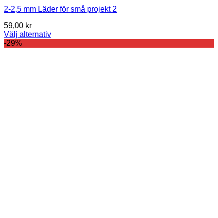
2-2,5 mm Läder för små projekt 2
59,00
kr
Välj alternativ
This
-29%
product
has
multiple
variants.
The
options
may
be
chosen
on
the
product
page