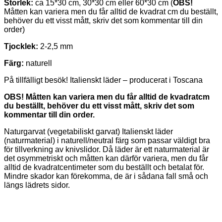
Storlek:
ca 15*30 cm, 30*30 cm eller 60*30 cm (
OBS!
Måtten kan variera men du får alltid de kvadrat cm du beställt,
behöver du ett visst mått, skriv det som kommentar till din
order)
Tjocklek:
2-2,5 mm
Färg:
naturell
På tillfälligt besök! Italienskt läder – producerat i Toscana
OBS! Måtten kan variera men du får alltid de kvadratcm
du beställt, behöver du ett visst mått, skriv det som
kommentar till din order.
Naturgarvat (vegetabiliskt garvat) Italienskt läder
(naturmaterial) i naturell/neutral färg som passar väldigt bra
för tillverkning av knivslidor. Då läder är ett naturmaterial är
det osymmetriskt och måtten kan därför variera, men du får
alltid de kvadratcentimeter som du beställt och betalat för.
Mindre skador kan förekomma, de är i sådana fall små och
längs lädrets sidor.