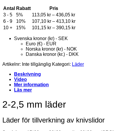
Antal
Rabatt
Pris
Price
3 - 5
5%
113,05
kr
–
436,05
kr
range:
Price
6 - 9
10%
107,10
kr
–
413,10
kr
113,05 kr
range:
Price
10 +
15%
101,15
kr
–
390,15
kr
through
107,10 kr
range:
436,05 kr
through
101,15 kr
Svenska kronor (kr) - SEK
413,10 kr
through
Euro (€) - EUR
390,15 kr
Norska kronor (kr) - NOK
Danska kronor (kr.) - DKK
Artikelnr:
Inte tillgänglig
Kategori:
Läder
Beskrivning
Video
Mer information
Läs mer
2-2,5 mm läder
Läder för tillverkning av knivslidor