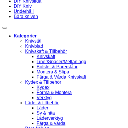
DIY Knivslida
DIY Kniv
Underhåll
Bära kniven
Kategorier
Knivstål
Knivblad
Knivskaft & Tillbehör
Knivskaft
Liner/Spacer/Mellanlägg
Bolster & Parerstång
Montera & Slipa
Färga & Vårda Knivskaft
Kydex & Tillbehör
Kydex
Forma & Montera
Verktyg
Läder & tillbehör
Läder
Sy & nita
Läderverktyg
Färga & vårda