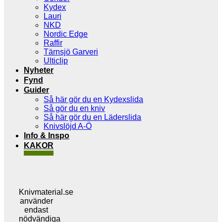
Kydex
Lauri
NKD
Nordic Edge
Raffir
Tärnsjö Garveri
Ulticlip
Nyheter
Fynd
Guider
Så här gör du en Kydexslida
Så gör du en kniv
Så här gör du en Läderslida
Knivslöjd A-Ö
Info & Inspo
KAKOR
Knivmaterial.se
använder
endast
nödvändiga