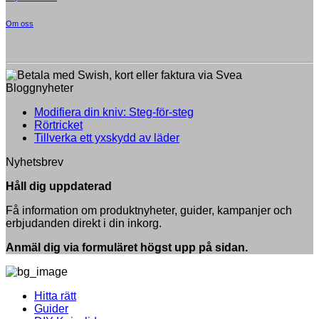
Om oss
Bloggnyheter
Inga
Modifiera din kniv: Steg-för-steg
Inga
kommentarer
Rörtricket
till
kommentarer
Inga
Tillverka ett yxskydd av läder
till
Modifiera
kommentarer
Nyhetsbrev
Rörtricket
till
din
Tillverka
kniv:
Håll dig uppdaterad
ett
Steg-
yxskydd
för-
Få information om produktnyheter, guider, kampanjer och
av
steg
erbjudanden direkt i din inkorg.
läder
Anmäl dig via formuläret högst upp på sidan.
Hitta rätt
Guider