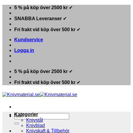
Skip
5 % på köp över 2500 kr
✔
to
content
SNABBA Leveranser
✔
Fri frakt vid köp över 500 kr
✔
Kundservice
Logga in
5 % på köp över 2500 kr
✔
Fri frakt vid köp över 500 kr
✔
Kategorier
Sök
Knivstål
efter:
Knivblad
Knivskaft & Tillbehör