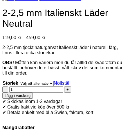
2-2,5 mm Italienskt Läder
Neutral
Price
119,00
kr
–
459,00
kr
range:
2-2,5 mm tjockt naturgarvat Italienskt läder i naturell färg,
119,00 kr
finns i flera olika storlekar.
through
459,00 kr
OBS!
Måtten kan variera men du får alltid de kvadratcm du
beställt, behöver du ett visst mått, skriv det som kommentar
till din order.
Storlek
Nollställ
2-
2,5
Lägg i varukorg
mm
✔ Skickas inom 1-2 vardagar
Italienskt
✔ Gratis frakt vid köp över 500 kr
Läder
✔ Betala enkelt med bl a Swish, faktura, kort
Neutral
mängd
Mängdrabatter