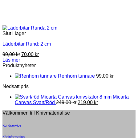
Slut i lager
Läderbitar Rund: 2 cm
Original
Current
99,00
kr
70,00
kr
price
price
Läs mer
was:
is:
Produktnyheter
99,00 kr.
70,00 kr.
Renhorn tunnare
99,00
kr
Nedsatt pris
8 mm Micarta
Original
Current
Canvas Svart/Röd
249,00
kr
219,00
kr
price
price
Välkommen till Knivmaterial.se
was:
is:
249,00 kr.
219,00 kr.
Kundservice
Köpinformation