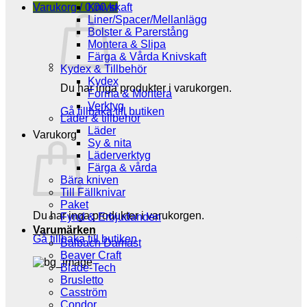
Varukorg /
0,00
Knivskaft
kr
Liner/Spacer/Mellanlägg
Bolster & Parerstång
Montera & Slipa
Färga & Vårda Knivskaft
Kydex & Tillbehör
Kydex
Du har inga produkter i varukorgen.
Forma & Montera
Verktyg
Gå tillbaka till butiken
Läder & tillbehör
Läder
Varukorg
Sy & nita
Läderverktyg
Färga & vårda
Bära kniven
Till Fällknivar
Paket
Du har inga produkter i varukorgen.
Fynd & Erbjudanden
Varumärken
Gå tillbaka till butiken
Balbach Damast
Beaver Craft
Blade-Tech
Brusletto
Casström
Condor