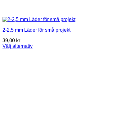
2-2,5 mm Läder för små projekt
39,00
kr
Välj alternativ
This
product
has
multiple
variants.
The
options
may
be
chosen
on
the
product
page