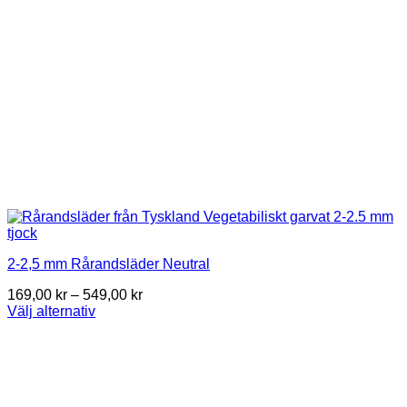
the
product
page
2-2,5 mm Rårandsläder Neutral
Price
169,00
kr
–
549,00
kr
range:
Välj alternativ
This
169,00 kr
product
through
has
549,00 kr
multiple
variants.