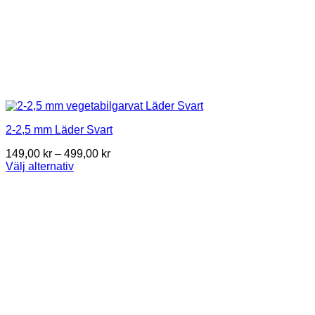
2-2,5 mm Läder Svart
Price
149,00
kr
–
499,00
kr
range:
Välj alternativ
This
149,00 kr
product
through
has
499,00 kr
multiple
variants.
The
options
may
be
chosen
on