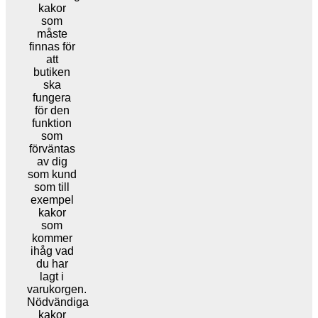
kakor
som
måste
finnas för
att
butiken
ska
fungera
för den
funktion
som
förväntas
av dig
som kund
som till
exempel
kakor
som
kommer
ihåg vad
du har
lagt i
varukorgen.
Nödvändiga
kakor