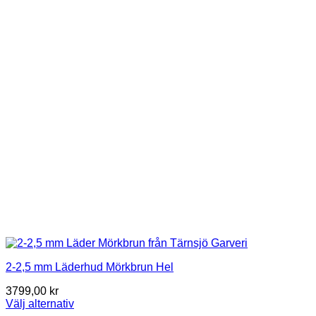
The
options
may
be
chosen
on
the
product
page
2-2,5 mm Läderhud Mörkbrun Hel
3799,00
kr
Välj alternativ
This