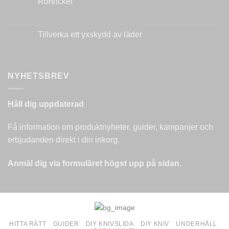
Rörtricket
din
kniv:
Inga
Steg-
kommentarer
för-
till
steg
Rörtricket
Tillverka ett yxskydd av läder
Inga
kommentarer
till
Tillverka
ett
NYHETSBREV
yxskydd
av
läder
Håll dig uppdaterad
Få information om produktnyheter, guider, kampanjer och
erbjudanden direkt i din inkorg.
Anmäl dig via formuläret högst upp på sidan.
HITTA RÄTT
GUIDER
DIY KNIVSLIDA
DIY KNIV
UNDERHÅLL