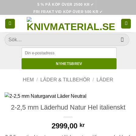
Skip
5 % PÅ KÖP ÖVER 2500 KR
✔
to
FRI FRAKT VID KÖP ÖVER 500 KR
✔
content
Sök
efter:
NYHETSBREV
HEM
/
LÄDER & TILLBEHÖR
/
LÄDER
2-2,5 mm Läderhud Natur Hel italienskt
2999,00
kr