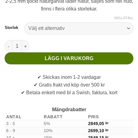
2-2,5 mm tjockt naturgarvat läder natur, säljes som hel hud,
finns i flera olika storlekar.
NOLLSTÄLL
Storlek
2-2,5 mm Läderhud Natur Hel italienskt mängd
LÄGG I VARUKORG
✔ Skickas inom 1-2 vardagar
✔ Gratis frakt vid köp över 500 kr
✔ Betala enkelt med bl a Swish, faktura, kort
Mängdrabatter
ANTAL
RABATT
PRIS
3 - 5
5%
2849,05
kr
6 - 9
10%
2699,10
kr
10 +
15%
2549,15
kr