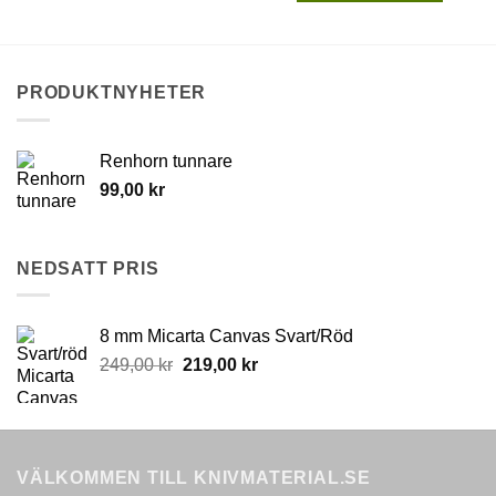
549,00
This
product
product
has
has
multiple
multiple
variants.
PRODUKTNYHETER
variants.
The
The
options
options
may
Renhorn tunnare
may
be
99,00
kr
be
chosen
chosen
on
on
the
NEDSATT PRIS
the
product
product
page
page
8 mm Micarta Canvas Svart/Röd
Original
Current
249,00
kr
219,00
kr
price
price
was:
is:
249,00 kr.
219,00 kr.
VÄLKOMMEN TILL KNIVMATERIAL.SE