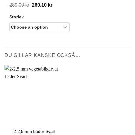
Original
Current
289,00
kr
260,10
kr
price
price
Storlek
was:
is:
289,00 kr.
260,10 kr.
DU GILLAR KANSKE OCKSÅ…
2-2,5 mm Läder Svart