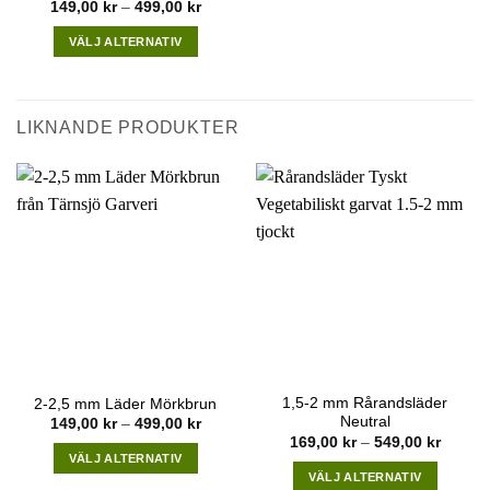
Price
149,00
kr
–
499,00
kr
range:
149,00 kr
VÄLJ ALTERNATIV
through
499,00 kr
This
product
has
LIKNANDE PRODUKTER
multiple
variants.
The
options
may
be
chosen
on
the
product
page
1,5-2 mm Rårandsläder
2-2,5 mm Läder Mörkbrun
Neutral
Price
149,00
kr
–
499,00
kr
range:
Price
169,00
kr
–
549,00
kr
149,00 kr
range:
VÄLJ ALTERNATIV
through
169,00
VÄLJ ALTERNATIV
499,00 kr
throug
This