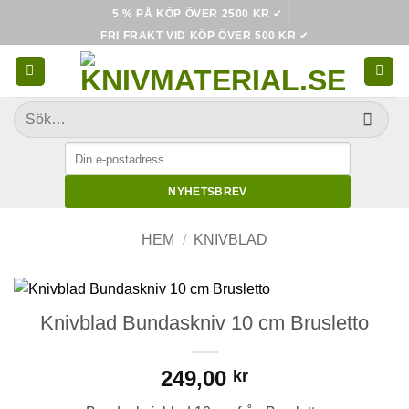
Skip
5 % PÅ KÖP ÖVER 2500 KR
✔
to
FRI FRAKT VID KÖP ÖVER 500 KR
✔
content
Sök
efter:
NYHETSBREV
HEM
/
KNIVBLAD
Knivblad Bundaskniv 10 cm Brusletto
249,00
kr