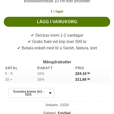
Bundasknivblad 10 cm från Brusletto
1 i lager
LÄGG I VARUKORG
✔ Skickas inom 1-2 vardagar
✔ Gratis frakt vid köp över 500 kr
✔ Betala enkelt med bl a Swish, faktura, kort
Mängdrabatter
ANTAL
RABATT
PRIS
5 - 9
10%
224,10
kr
10 +
15%
211,65
kr
Svenska kronor (kr) -
SEK
Artikelnr:
21010
Kategori:
Knivblad