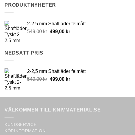
PRODUKTNYHETER
2-2,5 mm Shaftläder felmått
Original
Current
549,00
kr
499,00
kr
price
price
was:
is:
549,00 kr.
499,00 kr.
NEDSATT PRIS
2-2,5 mm Shaftläder felmått
Original
Current
549,00
kr
499,00
kr
price
price
was:
is:
549,00 kr.
499,00 kr.
VÄLKOMMEN TILL KNIVMATERIAL.SE
KUNDSERVICE
KÖPINFORMATION