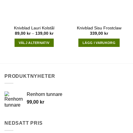
Knivblad Lauri Kolstål
Knivblad Sisu Frostclaw
Price
89,00
kr
–
139,00
kr
339,00
kr
range:
89,00 kr
VÄLJ ALTERNATIV
LÄGG I VARUKORG
through
139,00 kr
This
product
has
multiple
variants.
PRODUKTNYHETER
The
options
may
Renhorn tunnare
be
99,00
kr
chosen
on
the
NEDSATT PRIS
product
page