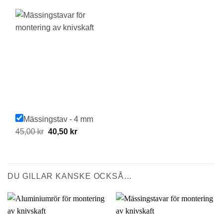
was:
is:
29,00 kr.
26,10 kr.
Mässingstav - 4 mm
Original
Current
45,00
kr
40,50
kr
price
price
was:
is:
45,00 kr.
40,50 kr.
DU GILLAR KANSKE OCKSÅ…