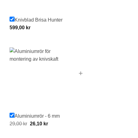
Knivblad Brisa Hunter
599,00
kr
+
Aluminiumrör - 6 mm
Original
Current
29,00
kr
26,10
kr
price
price