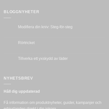
BLOGGNYHETER
Modifiera din kniv: Steg-för-steg
Inga
kommentarer
till
Modifiera
Rörtricket
din
kniv:
Inga
Steg-
kommentarer
för-
till
steg
Rörtricket
Tillverka ett yxskydd av läder
Inga
kommentarer
till
Tillverka
ett
NYHETSBREV
yxskydd
av
läder
Håll dig uppdaterad
Få information om produktnyheter, guider, kampanjer och
erbjudanden direkt i din inkorg.