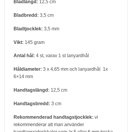
Bladlängd:
12,5 cm
Bladbredd:
3,5 cm
Bladtjocklek:
3,5 mm
Vikt:
145 gram
Antal hål:
4 st, varav 1 st lanyardhål
Håldiameter:
3 x 4,65 mm och lanyardhål 1x
6×14 mm
Handtagslängd:
12,5 cm
Handtagsbredd:
3 cm
Rekommenderad handtagstjocklek:
vi
rekommenderar att man använder
handtagssidor/skalor som är 5 eller 6 mm tjocka