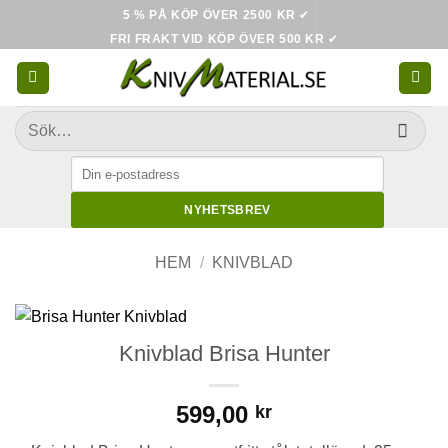
Skip
5 % PÅ KÖP ÖVER 2500 KR
✔
to
FRI FRAKT VID KÖP ÖVER 500 KR
✔
content
Sök
efter:
NYHETSBREV
HEM
/
KNIVBLAD
Knivblad Brisa Hunter
599,00
kr