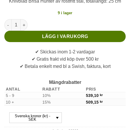
Knivblad Brisa Hunter av rostfritt stål, totallängd: 25 cm
9 i lager
Knivblad Brisa Hunter mängd
LÄGG I VARUKORG
✔ Skickas inom 1-2 vardagar
✔ Gratis frakt vid köp över 500 kr
✔ Betala enkelt med bl a Swish, faktura, kort
Mängdrabatter
ANTAL
RABATT
PRIS
5 - 9
10%
539,10
kr
10 +
15%
509,15
kr
Svenska kronor (kr) -
SEK