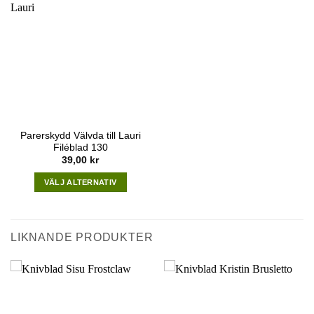
Parerskydd Välvda till Lauri
Filéblad 130
39,00
kr
VÄLJ ALTERNATIV
This
product
has
LIKNANDE PRODUKTER
multiple
variants.
The
options
may