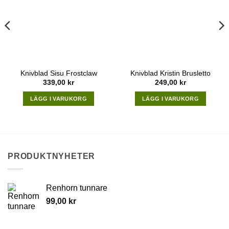
be
chosen
on
the
product
page
Knivblad Sisu Frostclaw
Knivblad Kristin Brusletto
339,00
kr
249,00
kr
:
0 kr
LÄGG I VARUKORG
LÄGG I VARUKORG
gh
0 kr
PRODUKTNYHETER
Renhorn tunnare
99,00
kr