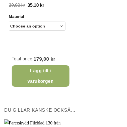
Original
Current
39,00
kr
35,10
kr
price
price
Material
was:
is:
39,00 kr.
35,10 kr.
179,00 kr
Total price:
Lägg till i
varukorgen
DU GILLAR KANSKE OCKSÅ…