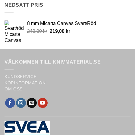
NEDSATT PRIS
8 mm Micarta Canvas Svart/Röd
Original
Current
249,00
kr
219,00
kr
price
price
was:
is:
249,00 kr.
219,00 kr.
VÄLKOMMEN TILL KNIVMATERIAL.SE
KUNDSERVICE
KÖPINFORMATION
OM OSS