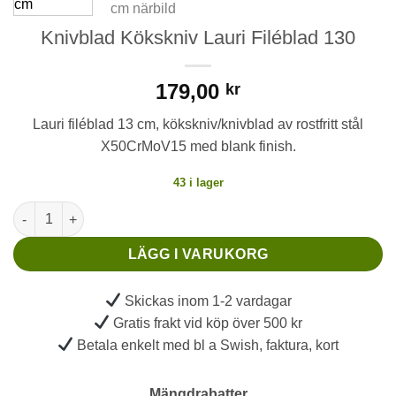
Knivblad Kökskniv Lauri Filéblad 130
179,00
kr
Lauri filéblad 13 cm, kökskniv/knivblad av rostfritt stål
X50CrMoV15 med blank finish.
43 i lager
Knivblad Kökskniv Lauri Filéblad 130 mängd
LÄGG I VARUKORG
Skickas inom 1-2 vardagar
Gratis frakt vid köp över 500 kr
Betala enkelt med bl a Swish, faktura, kort
Mängdrabatter