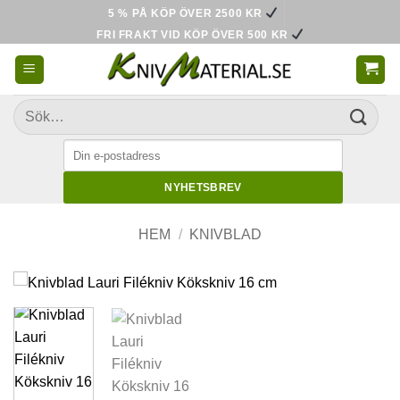
Skip
5 % PÅ KÖP ÖVER 2500 KR
to
FRI FRAKT VID KÖP ÖVER 500 KR
content
Sök
efter:
NYHETSBREV
HEM
/
KNIVBLAD