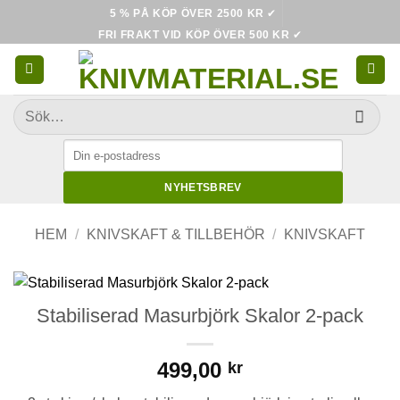
Skip
5 % PÅ KÖP ÖVER 2500 KR
✔
to
FRI FRAKT VID KÖP ÖVER 500 KR
✔
content
Sök
efter:
NYHETSBREV
HEM
/
KNIVSKAFT & TILLBEHÖR
/
KNIVSKAFT
Stabiliserad Masurbjörk Skalor 2-pack
499,00
kr