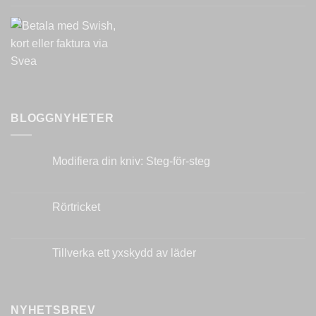
BLOGGNYHETER
Modifiera din kniv: Steg-för-steg
Inga
kommentarer
till
Modifiera
Rörtricket
din
kniv:
Inga
Steg-
kommentarer
för-
till
steg
Rörtricket
Tillverka ett yxskydd av läder
Inga
kommentarer
till
Tillverka
ett
NYHETSBREV
yxskydd