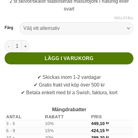
2 st skivor/skalor stabiliserad masurbjörk i naturlig eller
svart
NOLLSTÄLL
Färg
Stabiliserad Masurbjörk Skalor 2-pack mängd
LÄGG I VARUKORG
✔ Skickas inom 1-2 vardagar
✔ Gratis frakt vid köp över 500 kr
✔ Betala enkelt med bl a Swish, faktura, kort
Mängdrabatter
ANTAL
RABATT
PRIS
3 - 5
10%
449,10
kr
6 - 9
15%
424,15
kr
10 +
20%
399,20
kr