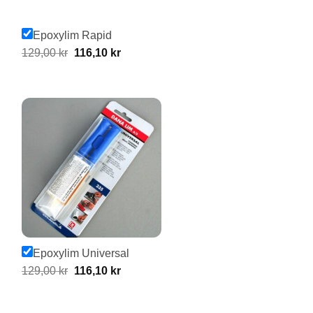
Epoxylim Rapid
Original
Current
129,00
kr
116,10
kr
price
price
was:
is:
129,00 kr.
116,10 kr.
Epoxylim Universal
Original
Current
129,00
kr
116,10
kr
price
price
was:
is: