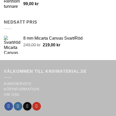
may
99,00
kr
be
chosen
on
NEDSATT PRIS
the
product
page
8 mm Micarta Canvas Svart/Röd
Original
Current
249,00
kr
219,00
kr
price
price
was:
is:
249,00 kr.
219,00 kr.
VÄLKOMMEN TILL KNIVMATERIAL.SE
KUNDSERVICE
KÖPINFORMATION
OM OSS