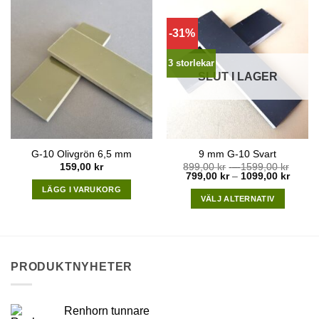
-31%
3 storlekar
SLUT I LAGER
G-10 Olivgrön 6,5 mm
9 mm G-10 Svart
Price
159,00
kr
899,00
kr
–
1599,00
kr
Price
range
799,00
kr
–
1099,00
kr
range:
899,0
LÄGG I VARUKORG
799,00
throu
VÄLJ ALTERNATIV
throug
1599,
1099,0
This
product
has
multiple
PRODUKTNYHETER
variants.
The
options
Renhorn tunnare