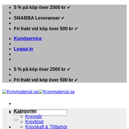
Skip
5 % på köp över 2500 kr
✔
to
content
SNABBA Leveranser
✔
Fri frakt vid köp över 500 kr
✔
Kundservice
Logga in
5 % på köp över 2500 kr
✔
Fri frakt vid köp över 500 kr
✔
Kategorier
Sök
Knivstål
efter:
Knivblad
Knivskaft & Tillbehör