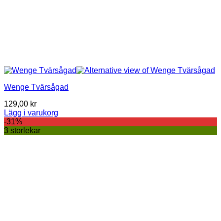
Wenge Tvärsågad
129,00
kr
Lägg i varukorg
-31%
3 storlekar