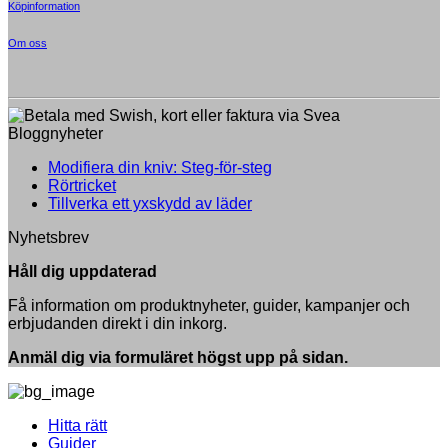
Köpinformation
Om oss
Bloggnyheter
Inga
Modifiera din kniv: Steg-för-steg
Inga
kommentarer
Rörtricket
till
kommentarer
Inga
Tillverka ett yxskydd av läder
till
Modifiera
kommentarer
Nyhetsbrev
Rörtricket
till
din
Tillverka
kniv:
Håll dig uppdaterad
ett
Steg-
yxskydd
för-
Få information om produktnyheter, guider, kampanjer och
av
steg
erbjudanden direkt i din inkorg.
läder
Anmäl dig via formuläret högst upp på sidan.
Hitta rätt
Guider