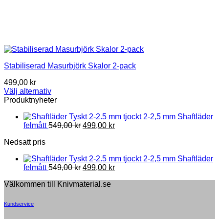
Stabiliserad Masurbjörk Skalor 2-pack
499,00
kr
Välj alternativ
This
Produktnyheter
product
2-2,5 mm Shaftläder
has
Original
Current
felmått
549,00
kr
499,00
kr
multiple
price
price
variants.
Nedsatt pris
was:
is:
The
549,00 kr.
499,00 kr.
options
2-2,5 mm Shaftläder
may
Original
Current
felmått
549,00
kr
499,00
kr
be
price
price
chosen
Välkommen till Knivmaterial.se
was:
is:
on
549,00 kr.
499,00 kr.
the
Kundservice
product
page