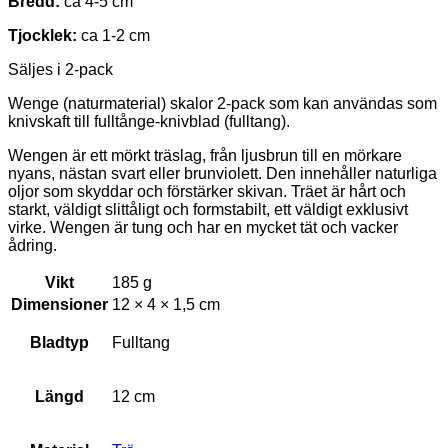
Bredd:
ca 4-5 cm
Tjocklek:
ca 1-2 cm
Säljes i 2-pack
Wenge (naturmaterial) skalor 2-pack som kan användas som
knivskaft till fulltånge-knivblad (fulltang).
Wengen är ett mörkt träslag, från ljusbrun till en mörkare
nyans, nästan svart eller brunviolett. Den innehåller naturliga
oljor som skyddar och förstärker skivan. Träet är hårt och
starkt, väldigt slittåligt och formstabilt, ett väldigt exklusivt
virke. Wengen är tung och har en mycket tät och vacker
ådring.
Vikt
185 g
Dimensioner
12 × 4 × 1,5 cm
Bladtyp
Fulltang
Längd
12 cm