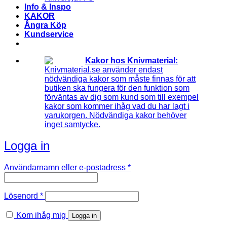
Info & Inspo
KAKOR
Ångra Köp
Kundservice
Kakor hos Knivmaterial:
Knivmaterial.se använder endast
nödvändiga kakor som måste finnas för att
butiken ska fungera för den funktion som
förväntas av dig som kund som till exempel
kakor som kommer ihåg vad du har lagt i
varukorgen. Nödvändiga kakor behöver
inget samtycke.
Logga in
Obligatoriskt
Användarnamn eller e-postadress
*
Obligatoriskt
Lösenord
*
Kom ihåg mig
Logga in