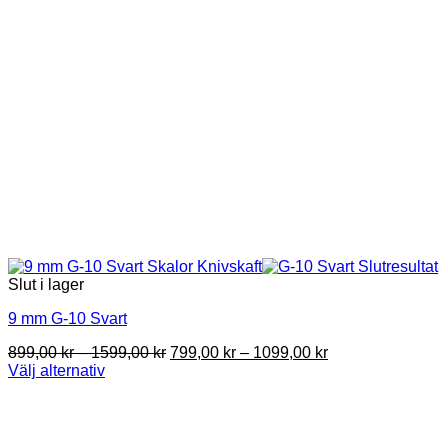
Slut i lager
9 mm G-10 Svart
Price
Price
899,00
kr
–
1599,00
kr
799,00
kr
–
1099,00
kr
range:
range:
Välj alternativ
This
899,00 kr
799,00 kr
product
through
through
has
1599,00 kr
1099,00 kr
multiple