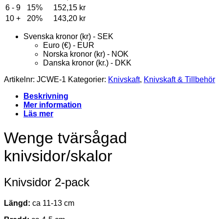
6 - 9
15%
152,15
kr
10 +
20%
143,20
kr
Svenska kronor (kr) - SEK
Euro (€) - EUR
Norska kronor (kr) - NOK
Danska kronor (kr.) - DKK
Artikelnr:
JCWE-1
Kategorier:
Knivskaft
,
Knivskaft & Tillbehör
Beskrivning
Mer information
Läs mer
Wenge tvärsågad
knivsidor/skalor
Knivsidor 2-pack
Längd:
ca 11-13 cm