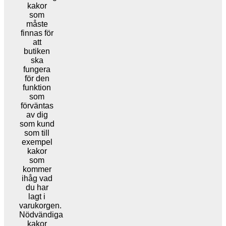
kakor
som
måste
finnas för
att
butiken
ska
fungera
för den
funktion
som
förväntas
av dig
som kund
som till
exempel
kakor
som
kommer
ihåg vad
du har
lagt i
varukorgen.
Nödvändiga
kakor