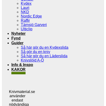
Kydex
Lauri
NKD
Nordic Edge
Raffir
Tärnsjö Garveri
Ulticlip
Nyheter
Fynd
Guider
Så här gör du en Kydexslida
Så gör du en kniv
Så här gör du en Läderslida
Knivslöjd A-Ö
Info & Inspo
KAKOR
Knivmaterial.se
använder
endast
nödvändiga