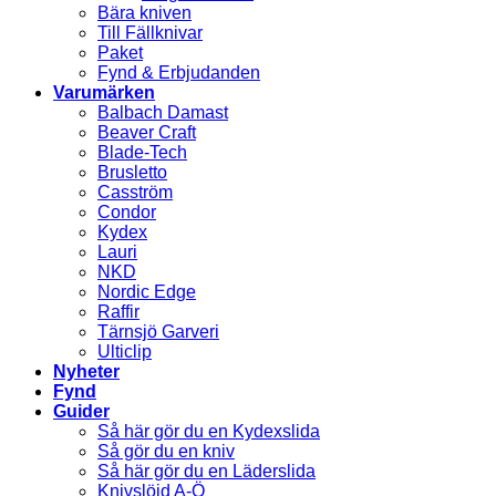
Bära kniven
Till Fällknivar
Paket
Fynd & Erbjudanden
Varumärken
Balbach Damast
Beaver Craft
Blade-Tech
Brusletto
Casström
Condor
Kydex
Lauri
NKD
Nordic Edge
Raffir
Tärnsjö Garveri
Ulticlip
Nyheter
Fynd
Guider
Så här gör du en Kydexslida
Så gör du en kniv
Så här gör du en Läderslida
Knivslöjd A-Ö