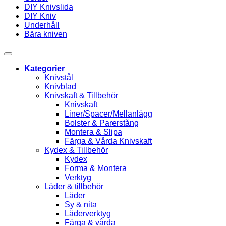
DIY Knivslida
DIY Kniv
Underhåll
Bära kniven
Kategorier
Knivstål
Knivblad
Knivskaft & Tillbehör
Knivskaft
Liner/Spacer/Mellanlägg
Bolster & Parerstång
Montera & Slipa
Färga & Vårda Knivskaft
Kydex & Tillbehör
Kydex
Forma & Montera
Verktyg
Läder & tillbehör
Läder
Sy & nita
Läderverktyg
Färga & vårda