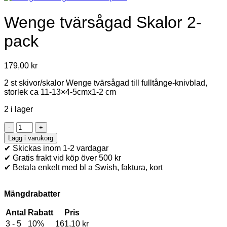
Wenge tvärsågad Skalor 2-
pack
179,00
kr
2 st skivor/skalor Wenge tvärsågad till fulltånge-knivblad,
storlek ca 11-13×4-5cmx1-2 cm
2 i lager
Wenge
tvärsågad
Lägg i varukorg
Skalor
✔ Skickas inom 1-2 vardagar
2-
✔ Gratis frakt vid köp över 500 kr
pack
✔ Betala enkelt med bl a Swish, faktura, kort
mängd
Mängdrabatter
Antal
Rabatt
Pris
3 - 5
10%
161,10
kr