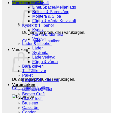
Varukorg /
0,00
Knivskaft
kr
Liner/Spacer/Mellanlägg
Bolster & Parerstång
Montera & Slipa
Färga & Vårda Knivskaft
Kydex & Tillbehör
Kydex
Du har inga produkter i varukorgen.
Forma & Montera
Verktyg
Gå tillbaka till butiken
Läder & tillbehör
Läder
Varukorg
Sy & nita
Läderverktyg
Färga & vårda
Bära kniven
Till Fällknivar
Paket
Du har inga produkter i varukorgen.
Fynd & Erbjudanden
Varumärken
Gå tillbaka till butiken
Balbach Damast
Beaver Craft
Blade-Tech
Brusletto
Casström
Condor