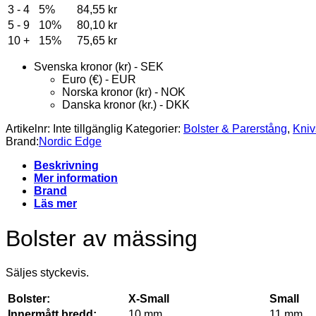
3 - 4
5%
84,55
kr
5 - 9
10%
80,10
kr
10 +
15%
75,65
kr
Svenska kronor (kr) - SEK
Euro (€) - EUR
Norska kronor (kr) - NOK
Danska kronor (kr.) - DKK
Artikelnr:
Inte tillgänglig
Kategorier:
Bolster & Parerstång
,
Kniv
Brand:
Nordic Edge
Beskrivning
Mer information
Brand
Läs mer
Bolster av mässing
Säljes styckevis.
Bolster:
X-Small
Small
Innermått bredd:
10 mm
11 mm