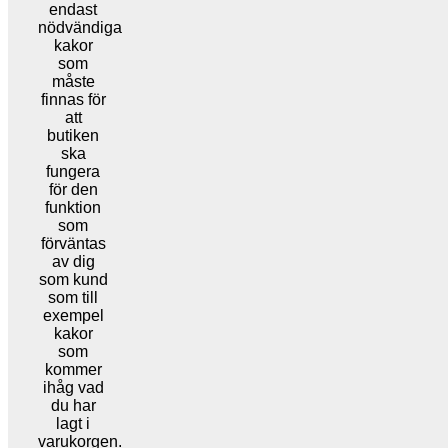
endast
nödvändiga
kakor
som
måste
finnas för
att
butiken
ska
fungera
för den
funktion
som
förväntas
av dig
som kund
som till
exempel
kakor
som
kommer
ihåg vad
du har
lagt i
varukorgen.