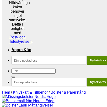
Nödvändiga
kakor
behöver
inget
samtycke.
Detta i
enlighet
med
Post- och
Telestyrelsen
.
Ångra Köp
Nyhetsbrev
Sök
efter:
Nyhetsbrev
Hem
/
Knivskaft & Tillbehör
/
Bolster & Parerstång