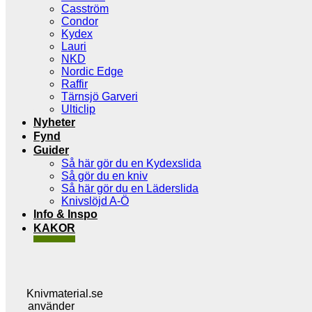
Casström
Condor
Kydex
Lauri
NKD
Nordic Edge
Raffir
Tärnsjö Garveri
Ulticlip
Nyheter
Fynd
Guider
Så här gör du en Kydexslida
Så gör du en kniv
Så här gör du en Läderslida
Knivslöjd A-Ö
Info & Inspo
KAKOR
Knivmaterial.se
använder