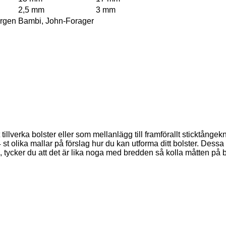
2,5 mm
3 mm
argen
Bambi, John-Forager
erka bolster eller som mellanlägg till framförallt sticktångeknivbl
st olika mallar på förslag hur du kan utforma ditt bolster. Dessa
d, tycker du att det är lika noga med bredden så kolla måtten på 