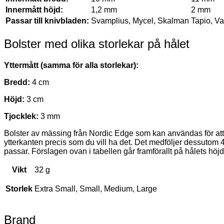
Innermått höjd:
1,2 mm
2 mm
Passar till knivbladen
:
Svamplius, Mycel, Skalman
Tapio, V
Bolster med olika storlekar på hålet
Yttermått (samma för alla storlekar):
Bredd:
4 cm
Höjd:
3 cm
Tjocklek:
3 mm
Bolster av mässing från Nordic Edge som kan användas för att tillv
ytterkanten precis som du vill ha det. Det medföljer dessutom 4 
passar. Förslagen ovan i tabellen går framförallt på hålets höj
Vikt
32 g
Storlek
Extra Small, Small, Medium, Large
Brand