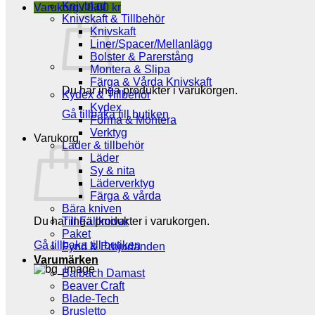
Knivblad
Varukorg /
0,00
kr
Knivskaft & Tillbehör
Knivskaft
Liner/Spacer/Mellanlägg
Bolster & Parerstång
Montera & Slipa
Färga & Vårda Knivskaft
Du har inga produkter i varukorgen.
Kydex & Tillbehör
Kydex
Gå tillbaka till butiken
Forma & Montera
Verktyg
Varukorg
Läder & tillbehör
Läder
Sy & nita
Läderverktyg
Färga & vårda
Bära kniven
Du har inga produkter i varukorgen.
Till Fällknivar
Paket
Gå tillbaka till butiken
Fynd & Erbjudanden
Varumärken
Balbach Damast
Beaver Craft
Blade-Tech
Brusletto