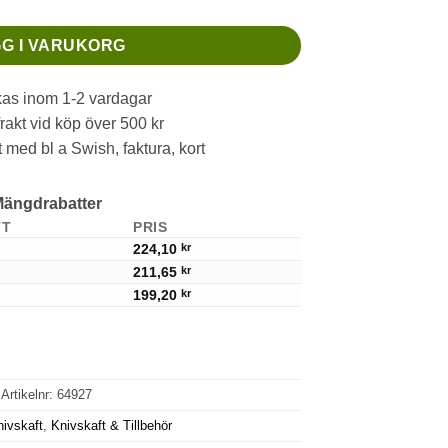
G I VARUKORG
as inom 1-2 vardagar
frakt vid köp över 500 kr
 med bl a Swish, faktura, kort
ängdrabatter
TT
PRIS
224,10
kr
211,65
kr
199,20
kr
Artikelnr:
64927
ivskaft
,
Knivskaft & Tillbehör