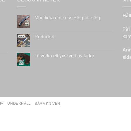
Hål
Modifiera din kniv: Steg-för-steg
Inga
kommentarer
Få i
till
Modifiera
kamp
Rörtricket
din
kniv:
Inga
Steg-
kommentarer
Anm
för-
till
steg
Rörtricket
Tillverka ett yxskydd av läder
sid
Inga
kommentarer
till
Tillverka
ett
yxskydd
av
läder
IV
UNDERHÅLL
BÄRA KNIVEN