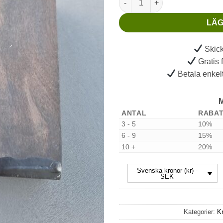
LÄG
Skick
Gratis 
Betala enkelt
M
ANTAL
RABA
3 - 5
10%
6 - 9
15%
10 +
20%
Svenska kronor (kr) -
SEK
Kategorier:
Kn