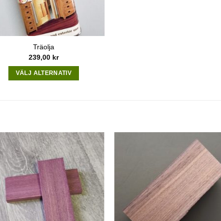
Träolja
239,00
kr
VÄLJ ALTERNATIV
This
product
has
multiple
variants.
The
options
may
be
chosen
on
the