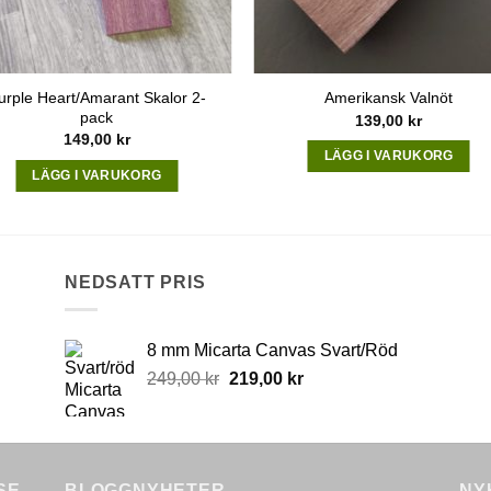
product
page
urple Heart/Amarant Skalor 2-
Amerikansk Valnöt
pack
139,00
kr
149,00
kr
LÄGG I VARUKORG
LÄGG I VARUKORG
NEDSATT PRIS
8 mm Micarta Canvas Svart/Röd
Original
Current
249,00
kr
219,00
kr
price
price
was:
is:
249,00 kr.
219,00 kr.
SE
BLOGGNYHETER
NY