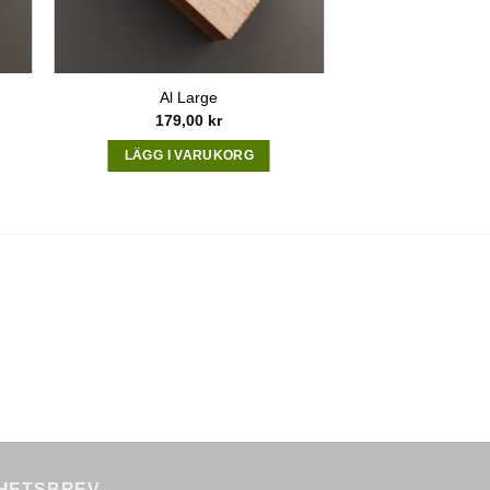
Al Large
179,00
kr
LÄGG I VARUKORG
HETSBREV