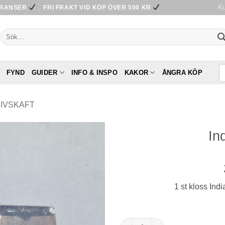
Ku
ERANSER
FRI FRAKT VID KÖP ÖVER 500 KR
Sök
efter:
FYND
GUIDER
INFO & INSPO
KAKOR
ÅNGRA KÖP
IVSKAFT
In
1 st kloss Ind
Indian Ebony mängd