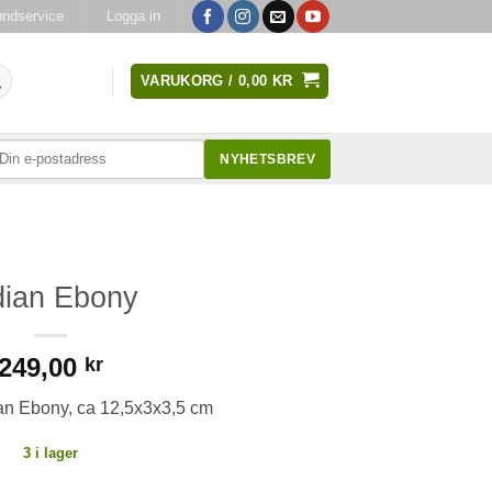
ndservice
Logga in
VARUKORG /
0,00
KR
NYHETSBREV
dian Ebony
249,00
kr
ian Ebony, ca 12,5x3x3,5 cm
3 i lager