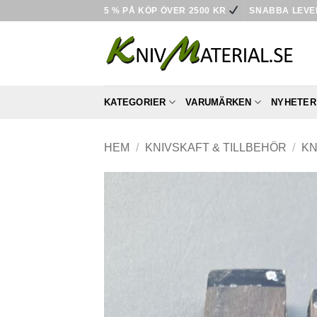
Skip
5 % PÅ KÖP ÖVER 2500 KR
SNABBA LEV
to
content
KATEGORIER
VARUMÄRKEN
NYHETER
HEM
/
KNIVSKAFT & TILLBEHÖR
/
KN