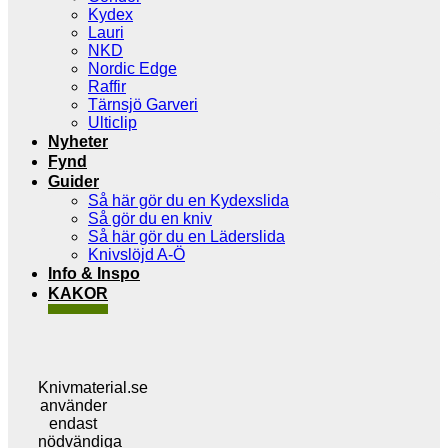
Kydex
Lauri
NKD
Nordic Edge
Raffir
Tärnsjö Garveri
Ulticlip
Nyheter
Fynd
Guider
Så här gör du en Kydexslida
Så gör du en kniv
Så här gör du en Läderslida
Knivslöjd A-Ö
Info & Inspo
KAKOR
Knivmaterial.se
använder
endast
nödvändiga