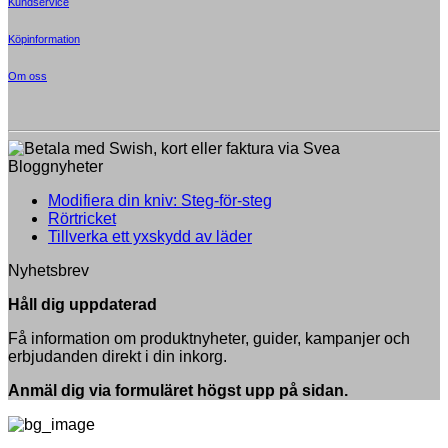
Kundservice
the
product
page
Köpinformation
Om oss
Bloggnyheter
Inga
Modifiera din kniv: Steg-för-steg
Inga
kommentarer
Rörtricket
till
kommentarer
Inga
Tillverka ett yxskydd av läder
till
Modifiera
kommentarer
Nyhetsbrev
Rörtricket
till
din
Tillverka
kniv:
Håll dig uppdaterad
ett
Steg-
yxskydd
för-
Få information om produktnyheter, guider, kampanjer och
av
steg
erbjudanden direkt i din inkorg.
läder
Anmäl dig via formuläret högst upp på sidan.