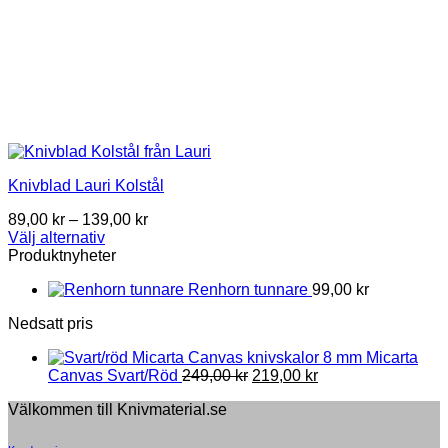
Knivblad Lauri Kolstål
Price
89,00
kr
–
139,00
kr
range:
Välj alternativ
This
89,00 kr
Produktnyheter
product
through
Renhorn tunnare
99,00
kr
has
139,00 kr
multiple
Nedsatt pris
variants.
The
8 mm Micarta
options
Original
Current
Canvas Svart/Röd
249,00
kr
219,00
kr
may
price
price
be
Välkommen till Knivmaterial.se
was:
is:
chosen
249,00 kr.
219,00 kr.
on