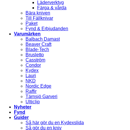
Läderverktyg
Färga & vårda
Bära kniven
Till Fällknivar
Paket
Fynd & Erbjudanden
Varumärken
Balbach Damast
Beaver Craft
Blade-Tech
Brusletto
Casström
Condor
Kydex
Lauri
NKD
Nordic Edge
Raffir
Tärnsjö Garveri
Ulticlip
Nyheter
Fynd
Guider
Så här gör du en Kydexslida
Så gör du en kniv