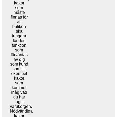
kakor
som
måste
finnas för
att
butiken
ska
fungera
för den
funktion
som
förväntas
av dig
som kund
som till
exempel
kakor
som
kommer
ihåg vad
du har
lagt i
varukorgen.
Nödvändiga
kakor