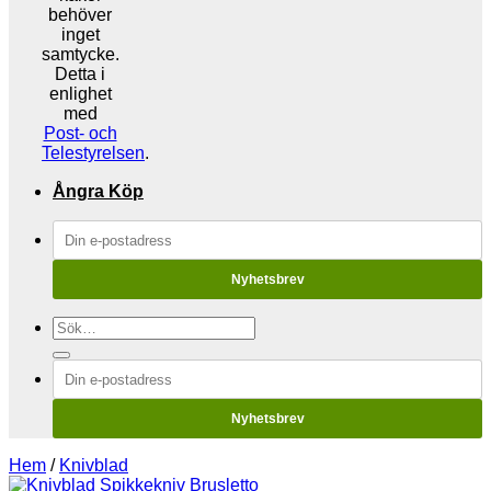
behöver
inget
samtycke.
Detta i
enlighet
med
Post- och
Telestyrelsen
.
Ångra Köp
Nyhetsbrev
Sök
efter:
Nyhetsbrev
Hem
/
Knivblad