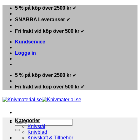
Skip
5 % på köp över 2500 kr
✔
to
content
SNABBA Leveranser
✔
Fri frakt vid köp över 500 kr
✔
Kundservice
Logga in
5 % på köp över 2500 kr
✔
Fri frakt vid köp över 500 kr
✔
Kategorier
Sök
Knivstål
efter:
Knivblad
Knivskaft & Tillbehör