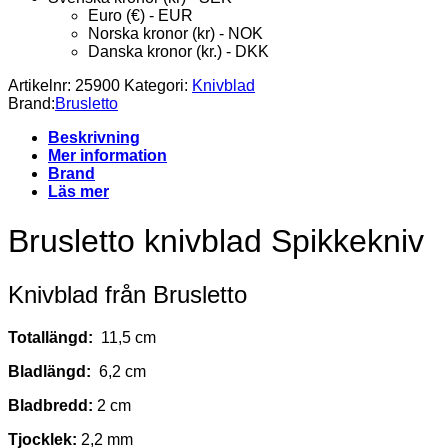
Euro (€) - EUR
Norska kronor (kr) - NOK
Danska kronor (kr.) - DKK
Artikelnr:
25900
Kategori:
Knivblad
Brand:
Brusletto
Beskrivning
Mer information
Brand
Läs mer
Brusletto knivblad Spikkekniv
Knivblad från Brusletto
Totallängd:
11,5 cm
Bladlängd:
6,2 cm
Bladbredd:
2 cm
Tjocklek:
2,2 mm