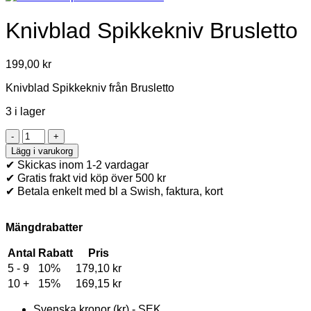
Knivblad Spikkekniv Brusletto
199,00
kr
Knivblad Spikkekniv från Brusletto
3 i lager
Knivblad
Spikkekniv
Lägg i varukorg
Brusletto
✔ Skickas inom 1-2 vardagar
mängd
✔ Gratis frakt vid köp över 500 kr
✔ Betala enkelt med bl a Swish, faktura, kort
Mängdrabatter
Antal
Rabatt
Pris
5 - 9
10%
179,10
kr
10 +
15%
169,15
kr
Svenska kronor (kr) - SEK