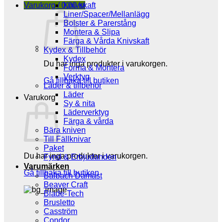
Varukorg /
0,00
Knivskaft
kr
Liner/Spacer/Mellanlägg
Bolster & Parerstång
Montera & Slipa
Färga & Vårda Knivskaft
Kydex & Tillbehör
Kydex
Du har inga produkter i varukorgen.
Forma & Montera
Verktyg
Gå tillbaka till butiken
Läder & tillbehör
Läder
Varukorg
Sy & nita
Läderverktyg
Färga & vårda
Bära kniven
Till Fällknivar
Paket
Du har inga produkter i varukorgen.
Fynd & Erbjudanden
Varumärken
Gå tillbaka till butiken
Balbach Damast
Beaver Craft
Blade-Tech
Brusletto
Casström
Condor