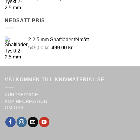
price
price
was:
is:
549,00 kr.
499,00 kr.
NEDSATT PRIS
2-2,5 mm Shaftläder felmått
Original
Current
549,00
kr
499,00
kr
price
price
was:
is:
549,00 kr.
499,00 kr.
VÄLKOMMEN TILL KNIVMATERIAL.SE
KUNDSERVICE
KÖPINFORMATION
OM OSS