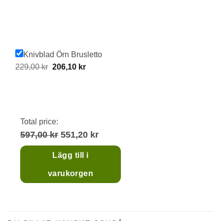
Knivblad Örn Brusletto
Original
Current
229,00
kr
206,10
kr
price
price
was:
is:
229,00 kr.
206,10 kr.
Total price:
597,00 kr
551,20 kr
Lägg till i
varukorgen