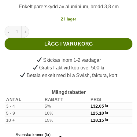
Enkelt parerskydd av aluminium, bredd 3,8 cm
2 i lager
Parerskydd Aluminium Enkel mängd
LÄGG I VARUKORG
Skickas inom 1-2 vardagar
Gratis frakt vid köp över 500 kr
Betala enkelt med bl a Swish, faktura, kort
Mängdrabatter
ANTAL
RABATT
PRIS
3 - 4
5%
132,05
kr
5 - 9
10%
125,10
kr
10 +
15%
118,15
kr
Svenska kronor (kr) -