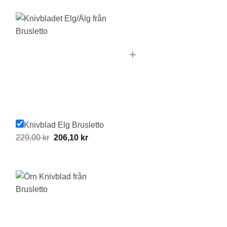
+
Knivblad Elg Brusletto
Original
Current
229,00
kr
206,10
kr
price
price
was:
is:
229,00 kr.
206,10 kr.