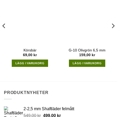
Körsbär
G-10 Olivgrön 6,5 mm
69,00
kr
159,00
kr
LÄGG I VARUKORG
LÄGG I VARUKORG
PRODUKTNYHETER
2-2,5 mm Shaftläder felmått
Original
Current
549,00
kr
499,00
kr