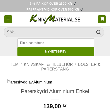
Skip
5 % PÅ KÖP ÖVER 2500 KR
to
FRI FRAKT VID KÖP ÖVER 500 KR
content
Sök
efter:
NYHETSBREV
HEM
/
KNIVSKAFT & TILLBEHÖR
/
BOLSTER &
PARERSTÅNG
Parerskydd Aluminium Enkel
139,00
kr