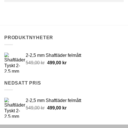
PRODUKTNYHETER
2-2,5 mm Shaftläder felmått
Original
Current
549,00
kr
499,00
kr
price
price
was:
is:
549,00 kr.
499,00 kr.
NEDSATT PRIS
2-2,5 mm Shaftläder felmått
Original
Current
549,00
kr
499,00
kr
price
price
was:
is:
549,00 kr.
499,00 kr.