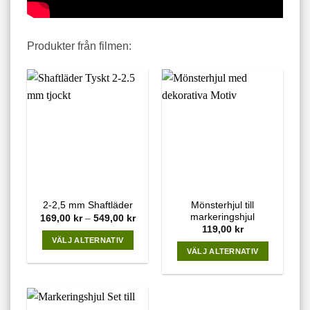
Produkter från filmen:
Mönsterhjul till
2-2,5 mm Shaftläder
markeringshjul
Price
169,00
kr
–
549,00
kr
range:
119,00
kr
169,00 kr
VÄLJ ALTERNATIV
through
VÄLJ ALTERNATIV
549,00 kr
This
This
product
product
has
has
multiple