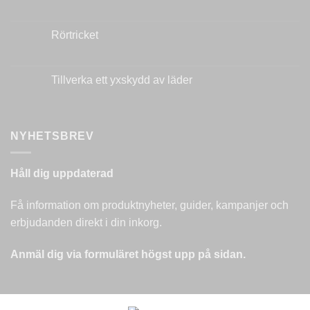
Inga
kommentarer
till
Modifiera
Rörtricket
din
kniv:
Inga
Steg-
kommentarer
för-
till
steg
Rörtricket
Tillverka ett yxskydd av läder
Inga
kommentarer
till
Tillverka
ett
NYHETSBREV
yxskydd
av
läder
Håll dig uppdaterad
Få information om produktnyheter, guider, kampanjer och
erbjudanden direkt i din inkorg.
Anmäl dig via formuläret högst upp på sidan.