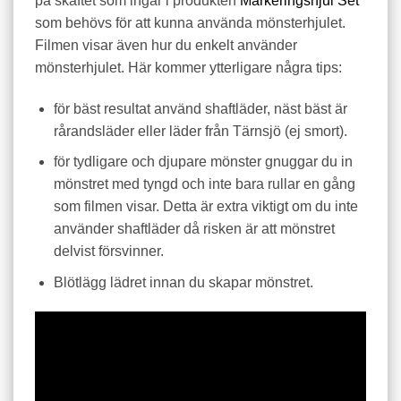
på skaftet som ingår i produkten
Markeringshjul Set
som behövs för att kunna använda mönsterhjulet.
Filmen visar även hur du enkelt använder
mönsterhjulet. Här kommer ytterligare några tips:
för bäst resultat använd shaftläder, näst bäst är
rårandsläder eller läder från Tärnsjö (ej smort).
för tydligare och djupare mönster gnuggar du in
mönstret med tyngd och inte bara rullar en gång
som filmen visar. Detta är extra viktigt om du inte
använder shaftläder då risken är att mönstret
delvist försvinner.
Blötlägg lädret innan du skapar mönstret.