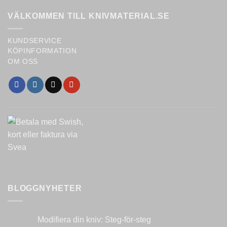
VÄLKOMMEN TILL KNIVMATERIAL.SE
KUNDSERVICE
KÖPINFORMATION
OM OSS
BLOGGNYHETER
Modifiera din kniv: Steg-för-steg