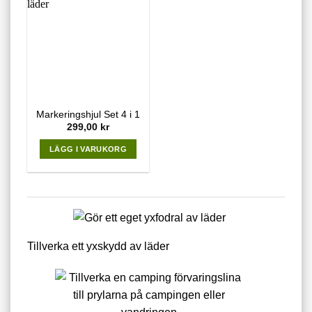
multiple
variants.
variants.
The
The
options
options
may
may
be
be
chosen
chosen
on
on
the
Markeringshjul Set 4 i 1
the
product
299,00
kr
product
page
page
LÄGG I VARUKORG
Tillverka ett yxskydd av läder