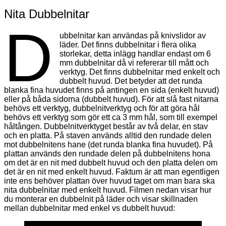
Nita Dubbelnitar
D
ubbelnitar kan användas på knivslidor av
läder. Det finns dubbelnitar i flera olika
storlekar, detta inlägg handlar endast om 6
mm dubbelnitar då vi refererar till mått och
verktyg. Det finns dubbelnitar med enkelt och
dubbelt huvud. Det betyder att det runda
blanka fina huvudet finns på antingen en sida (enkelt huvud)
eller på båda sidorna (dubbelt huvud). För att slå fast nitarna
behövs ett verktyg, dubbelnitverktyg och för att göra hål
behövs ett verktyg som gör ett ca 3 mm hål, som till exempel
håltången. Dubbelnitverktyget består av två delar, en stav
och en platta. På staven används alltid den rundade delen
mot dubbelnitens hane (det runda blanka fina huvudet). På
plattan används den rundade delen på dubbelnitens hona
om det är en nit med dubbelt huvud och den platta delen om
det är en nit med enkelt huvud. Faktum är att man egentligen
inte ens behöver plattan över huvud taget om man bara ska
nita dubbelnitar med enkelt huvud. Filmen nedan visar hur
du monterar en dubbelnit på läder och visar skillnaden
mellan dubbelnitar med enkel vs dubbelt huvud: