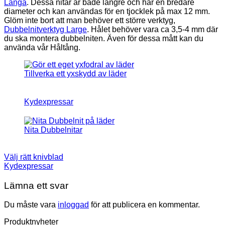
Långa
. Dessa nitar är både längre och har en bredare
diameter och kan användas för en tjocklek på max 12 mm.
Glöm inte bort att man behöver ett större verktyg,
Dubbelnitverktyg Large
. Hålet behöver vara ca 3,5-4 mm där
du ska montera dubbelniten. Även för dessa mått kan du
använda vår Håltång.
Tillverka ett yxskydd av läder
Kydexpressar
Nita Dubbelnitar
Välj rätt knivblad
Kydexpressar
Lämna ett svar
Du måste vara
inloggad
för att publicera en kommentar.
Produktnyheter