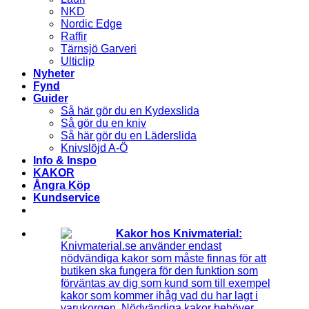
NKD
Nordic Edge
Raffir
Tärnsjö Garveri
Ulticlip
Nyheter
Fynd
Guider
Så här gör du en Kydexslida
Så gör du en kniv
Så här gör du en Läderslida
Knivslöjd A-Ö
Info & Inspo
KAKOR
Ångra Köp
Kundservice
Kakor hos Knivmaterial:
Knivmaterial.se använder endast
nödvändiga kakor som måste finnas för att
butiken ska fungera för den funktion som
förväntas av dig som kund som till exempel
kakor som kommer ihåg vad du har lagt i
varukorgen. Nödvändiga kakor behöver