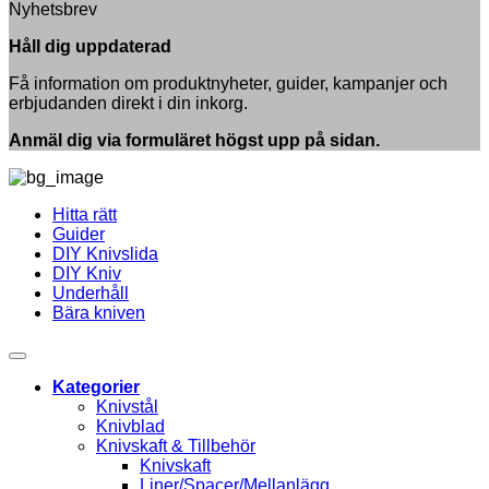
Nyhetsbrev
Rörtricket
till
din
Tillverka
kniv:
Håll dig uppdaterad
ett
Steg-
yxskydd
för-
Få information om produktnyheter, guider, kampanjer och
av
steg
erbjudanden direkt i din inkorg.
läder
Anmäl dig via formuläret högst upp på sidan.
Hitta rätt
Guider
DIY Knivslida
DIY Kniv
Underhåll
Bära kniven
Kategorier
Knivstål
Knivblad
Knivskaft & Tillbehör
Knivskaft
Liner/Spacer/Mellanlägg