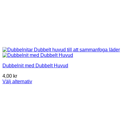
Dubbelnit med Dubbelt Huvud
4,00
kr
Välj alternativ
This
product
has
multiple
variants.
The
options
may
be
chosen