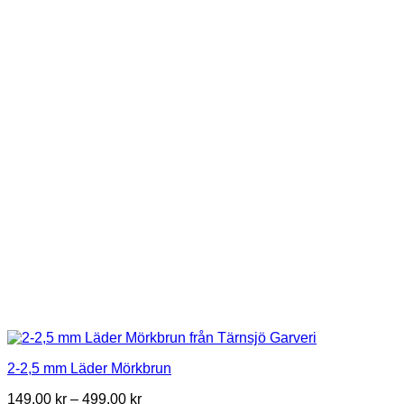
variants.
The
options
may
be
chosen
on
the
product
page
2-2,5 mm Läder Mörkbrun
Price
149,00
kr
–
499,00
kr