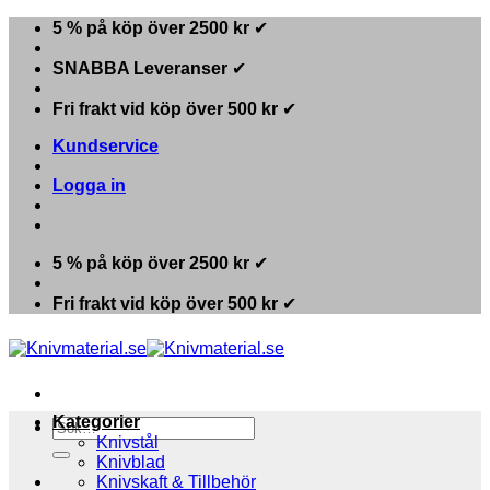
Skip
5 % på köp över 2500 kr
✔
to
content
SNABBA Leveranser
✔
Fri frakt vid köp över 500 kr
✔
Kundservice
Logga in
5 % på köp över 2500 kr
✔
Fri frakt vid köp över 500 kr
✔
Kategorier
Sök
Knivstål
efter:
Knivblad
Knivskaft & Tillbehör