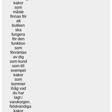
kakor
som
måste
finnas för
att
butiken
ska
fungera
för den
funktion
som
förväntas
av dig
som kund
som till
exempel
kakor
som
kommer
ihåg vad
du har
lagt i
varukorgen.
Nödvändiga
kakor