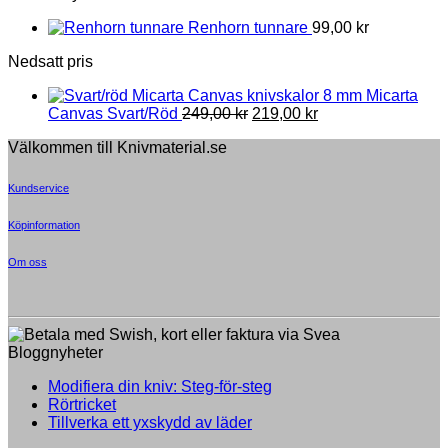
Renhorn tunnare
99,00
kr
Nedsatt pris
8 mm Micarta
Original
Current
Canvas Svart/Röd
249,00
kr
219,00
kr
price
price
Välkommen till Knivmaterial.se
was:
is:
249,00 kr.
219,00 kr.
Kundservice
Köpinformation
Om oss
Bloggnyheter
Inga
Modifiera din kniv: Steg-för-steg
Inga
kommentarer
Rörtricket
till
kommentarer
Inga
Tillverka ett yxskydd av läder
till
Modifiera
kommentarer