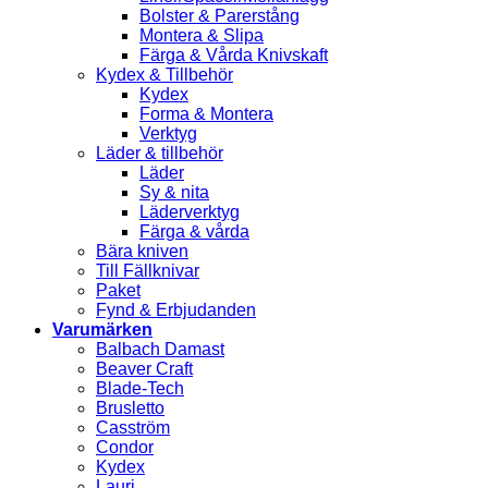
Bolster & Parerstång
Montera & Slipa
Färga & Vårda Knivskaft
Kydex & Tillbehör
Kydex
Forma & Montera
Verktyg
Läder & tillbehör
Läder
Sy & nita
Läderverktyg
Färga & vårda
Bära kniven
Till Fällknivar
Paket
Fynd & Erbjudanden
Varumärken
Balbach Damast
Beaver Craft
Blade-Tech
Brusletto
Casström
Condor
Kydex
Lauri