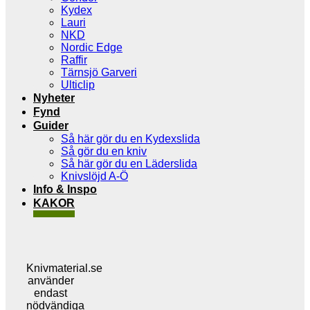
Kydex
Lauri
NKD
Nordic Edge
Raffir
Tärnsjö Garveri
Ulticlip
Nyheter
Fynd
Guider
Så här gör du en Kydexslida
Så gör du en kniv
Så här gör du en Läderslida
Knivslöjd A-Ö
Info & Inspo
KAKOR
Knivmaterial.se
använder
endast
nödvändiga