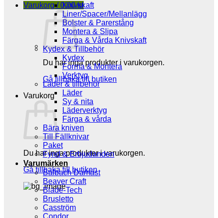
Varukorg /
0,00
Knivskaft
kr
Liner/Spacer/Mellanlägg
Bolster & Parerstång
Montera & Slipa
Färga & Vårda Knivskaft
Kydex & Tillbehör
Kydex
Du har inga produkter i varukorgen.
Forma & Montera
Verktyg
Gå tillbaka till butiken
Läder & tillbehör
Läder
Varukorg
Sy & nita
Läderverktyg
Färga & vårda
Bära kniven
Till Fällknivar
Paket
Du har inga produkter i varukorgen.
Fynd & Erbjudanden
Varumärken
Gå tillbaka till butiken
Balbach Damast
Beaver Craft
Blade-Tech
Brusletto
Casström
Condor