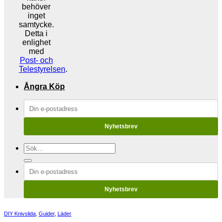
behöver
inget
samtycke.
Detta i
enlighet
med
Post- och
Telestyrelsen
.
Ångra Köp
Nyhetsbrev
Sök
efter:
Nyhetsbrev
DIY Knivslida
,
Guider
,
Läder