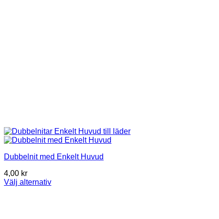
on
the
product
page
Dubbelnit med Enkelt Huvud
4,00
kr
Välj alternativ
This
product
has
multiple