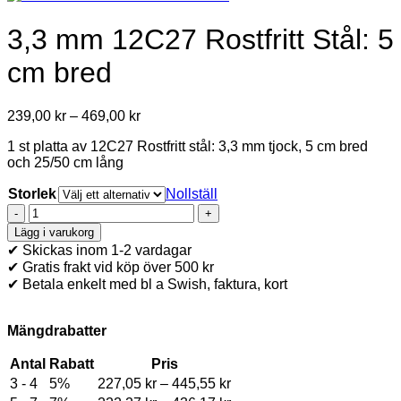
3,3 mm 12C27 Rostfritt Stål: 5
cm bred
Price
239,00
kr
–
469,00
kr
range:
1 st platta av 12C27 Rostfritt stål: 3,3 mm tjock, 5 cm bred
239,00 kr
och 25/50 cm lång
through
469,00 kr
Storlek
Nollställ
3,3
mm
Lägg i varukorg
12C27
✔ Skickas inom 1-2 vardagar
Rostfritt
✔ Gratis frakt vid köp över 500 kr
Stål:
✔ Betala enkelt med bl a Swish, faktura, kort
5
cm
bred
Mängdrabatter
mängd
Antal
Rabatt
Pris
Price
3 - 4
5%
227,05
kr
–
445,55
kr
range: