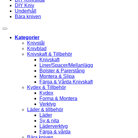
DIY Kniv
Underhåll
Bära kniven
Kategorier
Knivstål
Knivblad
Knivskaft & Tillbehör
Knivskaft
Liner/Spacer/Mellanlägg
Bolster & Parerstång
Montera & Slipa
Färga & Vårda Knivskaft
Kydex & Tillbehör
Kydex
Forma & Montera
Verktyg
Läder & tillbehör
Läder
Sy & nita
Läderverktyg
Färga & vårda
Bära kniven