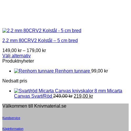
2,2 mm 80CRV2 Kolstål – 5 cm bred
Price
149,00
kr
–
179,00
kr
range:
Välj alternativ
This
149,00 kr
Produktnyheter
product
through
Renhorn tunnare
99,00
kr
has
179,00 kr
multiple
Nedsatt pris
variants.
The
8 mm Micarta
options
Original
Current
Canvas Svart/Röd
249,00
kr
219,00
kr
may
price
price
be
Välkommen till Knivmaterial.se
was:
is:
chosen
249,00 kr.
219,00 kr.
on
Kundservice
the
product
page
Köpinformation