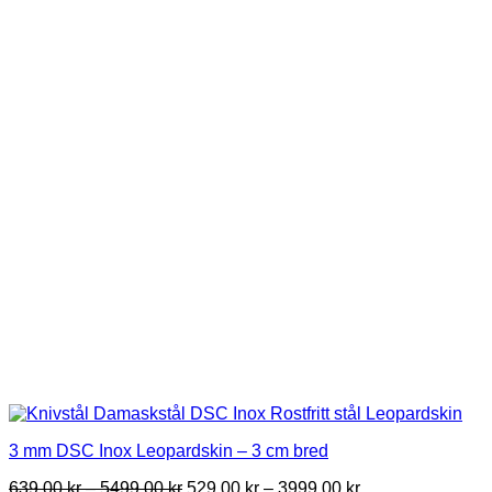
options
may
be
chosen
on
the
product
page
3 mm DSC Inox Leopardskin – 3 cm bred
Price
Price
639,00
kr
–
5499,00
kr
529,00
kr
–
3999,00
kr