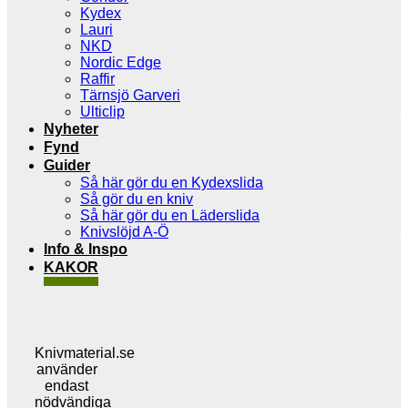
Kydex
Lauri
NKD
Nordic Edge
Raffir
Tärnsjö Garveri
Ulticlip
Nyheter
Fynd
Guider
Så här gör du en Kydexslida
Så gör du en kniv
Så här gör du en Läderslida
Knivslöjd A-Ö
Info & Inspo
KAKOR
Knivmaterial.se
använder
endast
nödvändiga