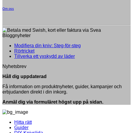
Om oss
Bloggnyheter
Inga
Modifiera din kniv: Steg-för-steg
Inga
kommentarer
Rörtricket
till
kommentarer
Inga
Tillverka ett yxskydd av läder
till
Modifiera
kommentarer
Nyhetsbrev
Rörtricket
till
din
Tillverka
kniv:
Håll dig uppdaterad
ett
Steg-
yxskydd
för-
Få information om produktnyheter, guider, kampanjer och
av
steg
erbjudanden direkt i din inkorg.
läder
Anmäl dig via formuläret högst upp på sidan.
Hitta rätt
Guider
DIY Knivslida