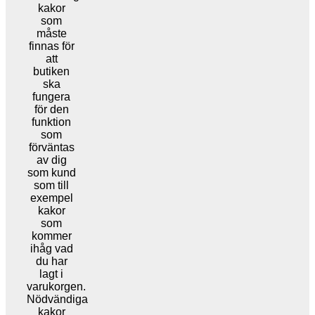
kakor
som
måste
finnas för
att
butiken
ska
fungera
för den
funktion
som
förväntas
av dig
som kund
som till
exempel
kakor
som
kommer
ihåg vad
du har
lagt i
varukorgen.
Nödvändiga
kakor