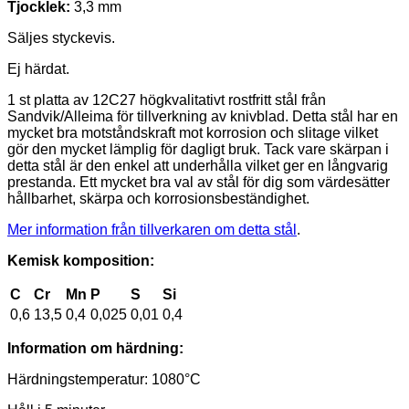
Tjocklek:
3,3 mm
Säljes styckevis.
Ej härdat.
1 st platta av 12C27 högkvalitativt rostfritt stål från
Sandvik/Alleima för tillverkning av knivblad. Detta stål har en
mycket bra motståndskraft mot korrosion och slitage vilket
gör den mycket lämplig för dagligt bruk. Tack vare skärpan i
detta stål är den enkel att underhålla vilket ger en långvarig
prestanda. Ett mycket bra val av stål för dig som värdesätter
hållbarhet, skärpa och korrosionsbeständighet.
Mer information från tillverkaren om detta stål
.
Kemisk komposition:
C
Cr
Mn
P
S
Si
0,6
13,5
0,4
0,025
0,01
0,4
Information om härdning:
Härdningstemperatur: 1080°C