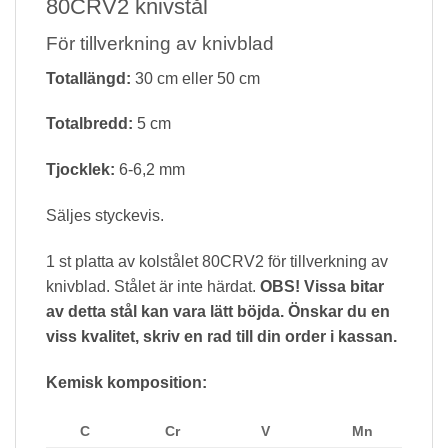
80CRV2 knivstål
För tillverkning av knivblad
Totallängd:
30 cm eller 50 cm
Totalbredd:
5 cm
Tjocklek:
6-6,2 mm
Säljes styckevis.
1 st platta av kolstålet 80CRV2 för tillverkning av
knivblad. Stålet är inte härdat.
OBS! Vissa bitar
av detta stål kan vara lätt böjda. Önskar du en
viss kvalitet, skriv en rad till din order i kassan.
Kemisk komposition:
C
Cr
V
Mn