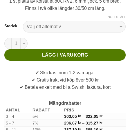
1 st platta av kolstålet 80CRV2. 6 mm tjock, 5 cm bred.
319,00 kr
Finns i två olika längder 30/50 cm lång.
through
339,00 kr
NOLLSTÄLL
Storlek
6 mm 80CRV2 Kolstål - 5 cm bred mängd
LÄGG I VARUKORG
✔ Skickas inom 1-2 vardagar
✔ Gratis frakt vid köp över 500 kr
✔ Betala enkelt med bl a Swish, faktura, kort
Mängdrabatter
ANTAL
RABATT
PRIS
Price range: 3
3 - 4
5%
303,05
kr
–
322,05
kr
Price range: 2
5 - 7
7%
296,67
kr
–
315,27
kr
Price range: 2
8 - 11
10%
287,10
kr
–
305,10
kr