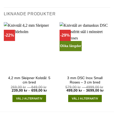
LIKNANDE PRODUKTER
-22%
-29%
Olika längder
4,2 mm Sleipner Kolstål: 5
3 mm DSC Inox Small
cm bred
Roses – 3 cm bred
Price
Price
269,00
kr
–
849,00
kr
579,00
kr
–
4999,00
kr
Price
range:
Price
range
239,00
kr
–
659,00
kr
499,00
kr
–
3699,00
kr
range:
269,00 kr
range:
579,0
239,00 kr
through
499,00
throu
VÄLJ ALTERNATIV
VÄLJ ALTERNATIV
through
849,00 kr
throug
4999,
659,00 kr
3699,0
This
This
product
product