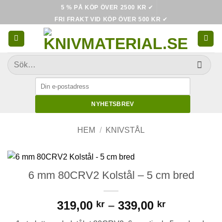
Skip
5 % PÅ KÖP ÖVER 2500 KR
✔
to
FRI FRAKT VID KÖP ÖVER 500 KR
✔
content
Sök
efter:
NYHETSBREV
HEM
/
KNIVSTÅL
6 mm 80CRV2 Kolstål – 5 cm bred
Price
319,00
–
339,00
kr
kr
range: