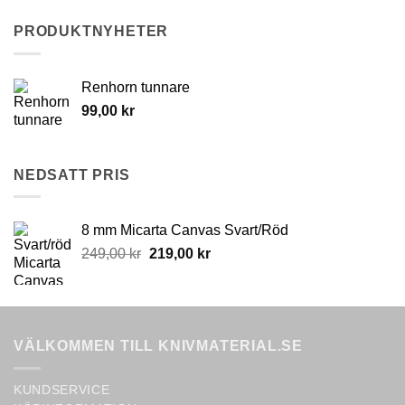
has
has
multiple
multiple
PRODUKTNYHETER
variants.
variants.
The
The
options
options
Renhorn tunnare
may
may
99,00
kr
be
be
chosen
chosen
on
on
NEDSATT PRIS
the
the
product
product
page
page
8 mm Micarta Canvas Svart/Röd
Original
Current
249,00
kr
219,00
kr
price
price
was:
is:
249,00 kr.
219,00 kr.
VÄLKOMMEN TILL KNIVMATERIAL.SE
KUNDSERVICE